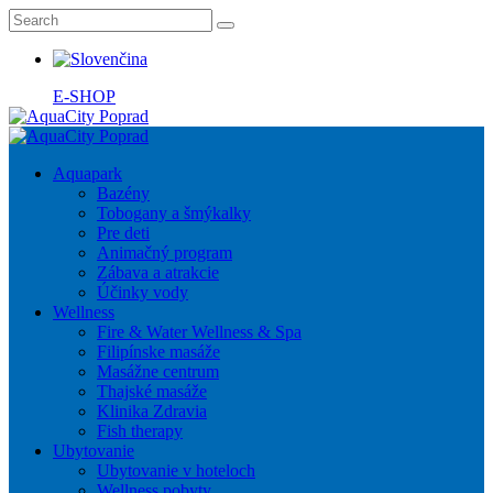
E-SHOP
Aquapark
Bazény
Tobogany a šmýkalky
Pre deti
Animačný program
Zábava a atrakcie
Účinky vody
Wellness
Fire & Water Wellness & Spa
Filipínske masáže
Masážne centrum
Thajské masáže
Klinika Zdravia
Fish therapy
Ubytovanie
Ubytovanie v hoteloch
Wellness pobyty