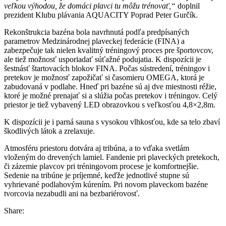
veľkou výhodou, že domáci plavci tu môžu trénovať,“
doplnil
prezident Klubu plávania AQUACITY Poprad Peter Gurčík.
Rekonštrukcia bazéna bola navrhnutá podľa predpísaných
parametrov Medzinárodnej plaveckej federácie (FINA) a
zabezpečuje tak nielen kvalitný tréningový proces pre športovcov,
ale tiež možnosť usporiadať súťažné podujatia. K dispozícii je
šestnásť štartovacích blokov FINA. Počas sústredení, tréningov i
pretekov je možnosť zapožičať si časomieru OMEGA, ktorá je
zabudovaná v podlahe. Hneď pri bazéne sú aj dve miestnosti réžie,
ktoré je možné prenajať si a slúžia počas pretekov i tréningov. Celý
priestor je tiež vybavený LED obrazovkou s veľkosťou 4,8×2,8m.
K dispozícii je i parná sauna s vysokou vlhkosťou, kde sa telo zbaví
škodlivých látok a zrelaxuje.
Atmosféru priestoru dotvára aj tribúna, a to vďaka svetlám
vloženým do drevených lamiel. Fandenie pri plaveckých pretekoch,
či zázemie plavcov pri tréningovom procese je komfortnejšie.
Sedenie na tribúne je príjemné, keďže jednotlivé stupne sú
vyhrievané podlahovým kúrením. Pri novom plaveckom bazéne
tvorcovia nezabudli ani na bezbariérovosť.
Share: