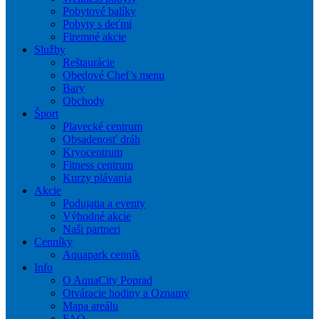
Pobytové balíky
Pobyty s deťmi
Firemné akcie
Služby
Reštaurácie
Obedové Chef’s menu
Bary
Obchody
Šport
Plavecké centrum
Obsadenosť dráh
Kryocentrum
Fitness centrum
Kurzy plávania
Akcie
Podujatia a eventy
Výhodné akcie
Naši partneri
Cenníky
Aquapark cenník
Info
O AquaCity Poprad
Otváracie hodiny a Oznamy
Mapa areálu
FAQ