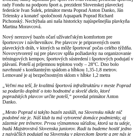
rady Fondu na podporu šport a, prezident Slovenskej plaveckej
federácie Ivan Šulek, primátor mesta Poprad Anton Danko, Ján
Telensky a konateľ spoločnosti Aquapark Poprad Richard
Pichonský. Nechýbala ani naša historicky najúspešnejšia plavkyňa
Martina Moravcová.
Nový nerezový bazén očarí užívateľským komfortom pre
športovcov i návštevníkov. Pre plavcov je pripravených osem
plaveckých dráh, v ktorých sa môže športovať počas celého týždňa.
Novovytvorený raj pre plavcov spĺňa požiadavky na organizovanie
tréningových kempov, športových sústredení i športových podujatí v
plávaní. Poteší aj príjemnou teplotou vody – 28°C. Dno bolo
navrhnuté s konštantným spádom a hĺbkou 1,35-1,8 metrov.
Lemované je aj bezpečnostným sklom v hĺbke 1,2 metra
„Veľmi ma teší, že kvalitnú športovú infraštruktúru v meste Poprad
sa podarilo doplniť o toto hodnotné a skvelé dielo, ktoré
popradských plavcov určite poteší,“
povedal primátor Anton
Danko.
„Mesto Poprad si takýto bazén zaslúži, na Slovensku nikde nič
podobné nie je. Náš klub tu má vytvorené domáce podmienky, aj
zázemie pre trénerov. Prvou významnou súťažou, ktorá sa tu udeje,
budú Majstrovstvá Slovenska juniorov. Radi tu budeme hostiť jedno
z najväčších podujatí na Slovensku v plaveckom športe a pre nás je