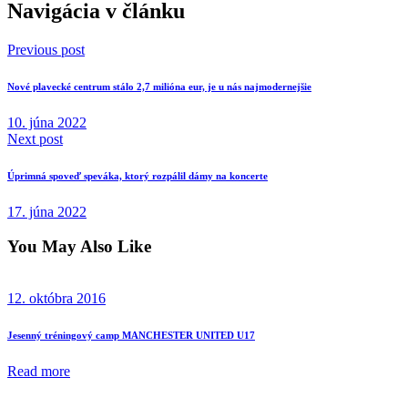
Navigácia v článku
Previous post
Nové plavecké centrum stálo 2,7 milióna eur, je u nás najmodernejšie
10. júna 2022
Next post
Úprimná spoveď speváka, ktorý rozpálil dámy na koncerte
17. júna 2022
You May Also Like
12. októbra 2016
Jesenný tréningový camp MANCHESTER UNITED U17
Read more