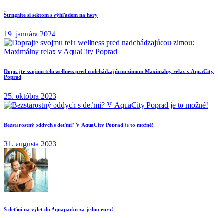
Štrngnite si sektom s výhľadom na hory
19. januára 2024
Doprajte svojmu telu wellness pred nadchádzajúcou zimou: Maximálny relax v AquaCity
Poprad
25. októbra 2023
Bezstarostný oddych s deťmi? V AquaCity Poprad je to možné!
31. augusta 2023
S deťmi na výlet do Aquaparku za jedno euro!