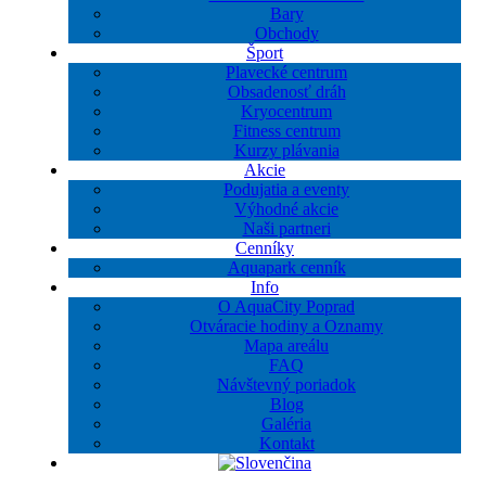
Bary
Obchody
Šport
Plavecké centrum
Obsadenosť dráh
Kryocentrum
Fitness centrum
Kurzy plávania
Akcie
Podujatia a eventy
Výhodné akcie
Naši partneri
Cenníky
Aquapark cenník
Info
O AquaCity Poprad
Otváracie hodiny a Oznamy
Mapa areálu
FAQ
Návštevný poriadok
Blog
Galéria
Kontakt