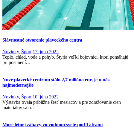
Slávnostné otvorenie plaveckého centra
Novinky
,
Šport
17. júna 2022
Teplo, chlad, voda a pohyb. Štyria veľkí bojovníci, ktorí pomáhajú
pri posilnení…
Nové plavecké centrum stálo 2,7 milióna eur, je u nás
najmodernejšie
Novinky
,
Šport
10. júna 2022
Výstavba trvala približne šesť mesiacov a pre zdražovanie cien
materiálov sa o…
More letnej zábavy vo vodnom svete pod Tatrami