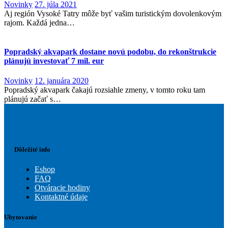
Novinky
27. júla 2021
Aj región Vysoké Tatry môže byť vašim turistickým dovolenkovým
rajom. Každá jedna…
Popradský akvapark dostane novú podobu, do rekonštrukcie
plánujú investovať 7 mil. eur
Novinky
12. januára 2020
Popradský akvapark čakajú rozsiahle zmeny, v tomto roku tam
plánujú začať s…
Dôležité info
Eshop
FAQ
Otváracie hodiny
Kontaktné údaje
Ubytovanie