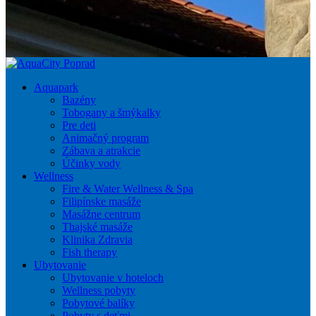
Aquapark
Bazény
Tobogany a šmýkalky
Pre deti
Animačný program
Zábava a atrakcie
Účinky vody
Wellness
Fire & Water Wellness & Spa
Filipínske masáže
Masážne centrum
Thajské masáže
Klinika Zdravia
Fish therapy
Ubytovanie
Ubytovanie v hoteloch
Wellness pobyty
Pobytové balíky
Pobyty s deťmi