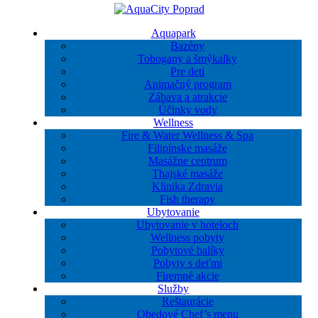
Aquapark
Bazény
Tobogany a šmýkalky
Pre deti
Animačný program
Zábava a atrakcie
Účinky vody
Wellness
Fire & Water Wellness & Spa
Filipínske masáže
Masážne centrum
Thajské masáže
Klinika Zdravia
Fish therapy
Ubytovanie
Ubytovanie v hoteloch
Wellness pobyty
Pobytové balíky
Pobyty s deťmi
Firemné akcie
Služby
Reštaurácie
Obedové Chef’s menu