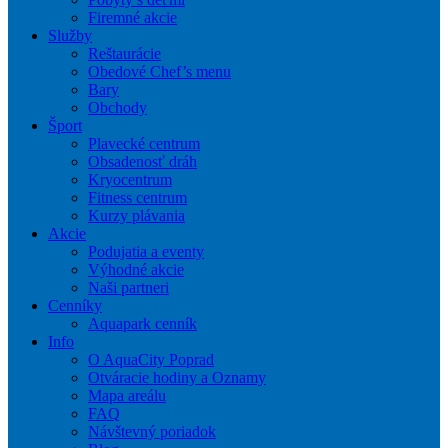
Firemné akcie
Služby
Reštaurácie
Obedové Chef’s menu
Bary
Obchody
Šport
Plavecké centrum
Obsadenosť dráh
Kryocentrum
Fitness centrum
Kurzy plávania
Akcie
Podujatia a eventy
Výhodné akcie
Naši partneri
Cenníky
Aquapark cenník
Info
O AquaCity Poprad
Otváracie hodiny a Oznamy
Mapa areálu
FAQ
Návštevný poriadok