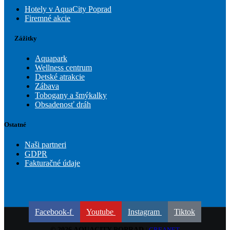
Hotely v AquaCity Poprad
Firemné akcie
Zážitky
Aquapark
Wellness centrum
Detské atrakcie
Zábava
Tobogany a šmýkalky
Obsadenosť dráh
Ostatné
Naši partneri
GDPR
Fakturačné údaje
Facebook-f
Youtube
Instagram
Tiktok
© 2026 AQUACITY POPRAD
|
CREANET