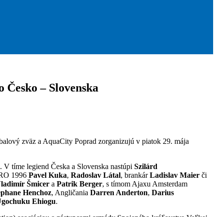
o Česko – Slovenska
balový zväz a AquaCity Poprad zorganizujú v piatok 29. mája
. V tíme legiend Česka a Slovenska nastúpi
Szilárd
EURO 1996
Pavel Kuka
,
Radoslav Látal
, brankár
Ladislav Maier
či
ladimír Šmicer
a
Patrik Berger
, s tímom Ajaxu Amsterdam
ephane Henchoz
, Angličania
Darren Anderton
,
Darius
gochuku Ehiogu
.