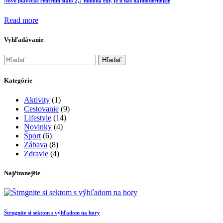
Nové plavecké centrum stálo 2,7 milióna eur, je u nás najmodernejšie
Read more
Vyhľadávanie
Hľadať:
Kategórie
Aktivity
(1)
Cestovanie
(9)
Lifestyle
(14)
Novinky
(4)
Šport
(6)
Zábava
(8)
Zdravie
(4)
Najčítanejšie
Štrngnite si sektom s výhľadom na hory