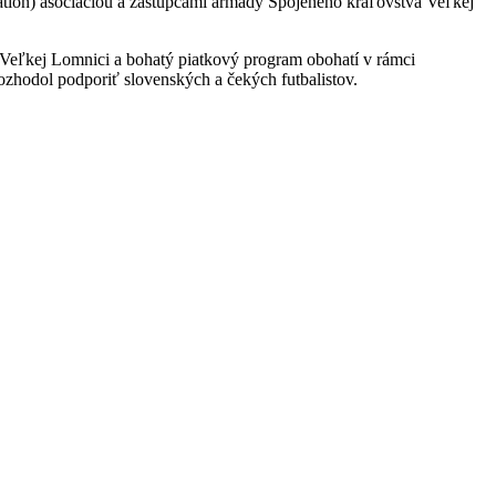
iation) asociáciou a zástupcami armády Spojeného kráľovstva Veľkej
vo Veľkej Lomnici a bohatý piatkový program obohatí v rámci
ozhodol podporiť slovenských a čekých futbalistov.