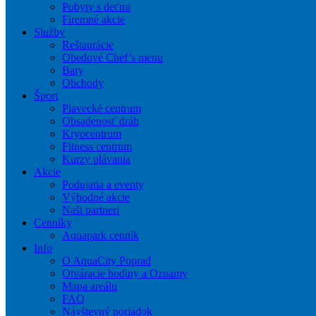
Pobyty s deťmi
Firemné akcie
Služby
Reštaurácie
Obedové Chef’s menu
Bary
Obchody
Šport
Plavecké centrum
Obsadenosť dráh
Kryocentrum
Fitness centrum
Kurzy plávania
Akcie
Podujatia a eventy
Výhodné akcie
Naši partneri
Cenníky
Aquapark cenník
Info
O AquaCity Poprad
Otváracie hodiny a Oznamy
Mapa areálu
FAQ
Návštevný poriadok