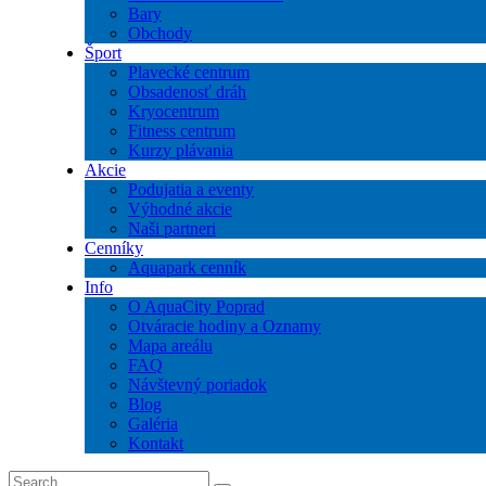
Bary
Obchody
Šport
Plavecké centrum
Obsadenosť dráh
Kryocentrum
Fitness centrum
Kurzy plávania
Akcie
Podujatia a eventy
Výhodné akcie
Naši partneri
Cenníky
Aquapark cenník
Info
O AquaCity Poprad
Otváracie hodiny a Oznamy
Mapa areálu
FAQ
Návštevný poriadok
Blog
Galéria
Kontakt