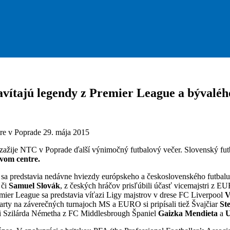
avítajú legendy z Premier League a bývaléh
re v Poprade 29. mája 2015
zažije NTC v Poprade ďalší výnimočný futbalový večer. Slovenský fut
ovom centre.
 sa predstavia nedávne hviezdy európskeho a československého futbalu
či
Samuel Slovák
, z českých hráčov prisľúbili účasť vicemajstri z 
mier League sa predstavia víťazi Ligy majstrov v drese FC Liverpool
V
tarty na záverečných turnajoch MS a EURO si pripísali tiež Švajčiar
St
áči Szilárda Németha z FC Middlesbrough Španiel
Gaizka Mendieta
a
U