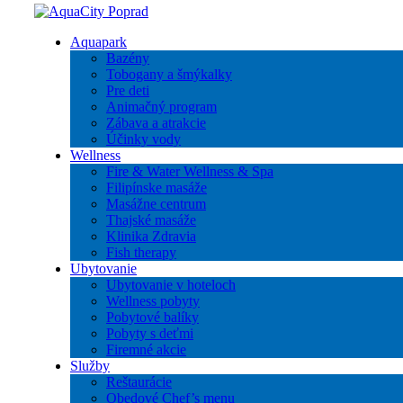
Aquapark
Bazény
Tobogany a šmýkalky
Pre deti
Animačný program
Zábava a atrakcie
Účinky vody
Wellness
Fire & Water Wellness & Spa
Filipínske masáže
Masážne centrum
Thajské masáže
Klinika Zdravia
Fish therapy
Ubytovanie
Ubytovanie v hoteloch
Wellness pobyty
Pobytové balíky
Pobyty s deťmi
Firemné akcie
Služby
Reštaurácie
Obedové Chef’s menu