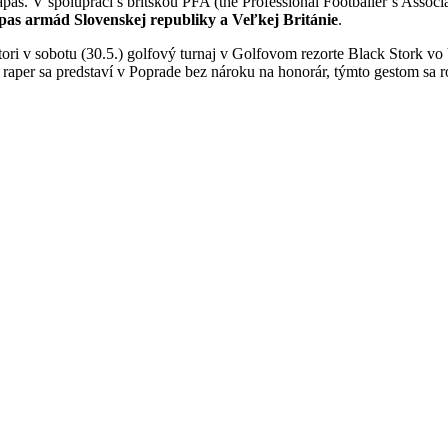
as. V spolupráci s britskou PFA (the Professional Footballer’s Assoc
ápas armád Slovenskej republiky a Veľkej Británie
.
átori v sobotu (30.5.) golfový turnaj v Golfovom rezorte Black Stork 
aper sa predstaví v Poprade bez nároku na honorár, týmto gestom sa r