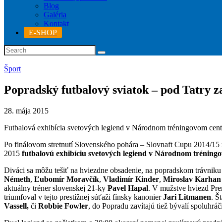
Blog
Galéria
Kontakt
E-SHOP
Šport
Popradský futbalový sviatok – pod Tatry z
28. mája 2015
Futbalová exhibícia svetových legiend v Národnom tréningovom cent
Po finálovom stretnutí Slovenského pohára – Slovnaft Cupu 2014/15 
2015
futbalovú exhibíciu svetových legiend v Národnom tréning
Diváci sa môžu tešiť na hviezdne obsadenie, na popradskom trávniku
Németh
,
Ľubomír Moravčík
,
Vladimír Kinder
,
Miroslav Karhan
aktuálny tréner slovenskej 21-ky
Pavel Hapal
. V mužstve hviezd Pre
triumfoval v tejto prestížnej súťaži fínsky kanonier
Jari Litmanen
. Š
Vassell,
či
Robbie Fowler
, do Popradu zavítajú tiež bývalí spoluhr