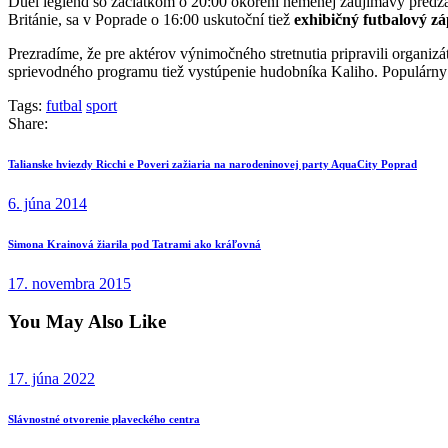
Duel legiend so začiatkom o 20:00 okorení nemenej zaujímavý predzáp
Británie, sa v Poprade o 16:00 uskutoční tiež
exhibičný futbalový z
Prezradíme, že pre aktérov výnimočného stretnutia pripravili organiz
sprievodného programu tiež vystúpenie hudobníka Kaliho. Populárny r
Tags:
futbal
sport
Share:
Navigácia
Previous
Talianske hviezdy Ricchi e Poveri zažiaria na narodeninovej party AquaCity Poprad
post
v
6. júna 2014
článku
Next
Simona Krainová žiarila pod Tatrami ako kráľovná
post
17. novembra 2015
You May Also Like
17. júna 2022
Slávnostné otvorenie plaveckého centra