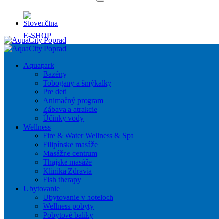
E-SHOP
Aquapark
Bazény
Tobogany a šmýkalky
Pre deti
Animačný program
Zábava a atrakcie
Účinky vody
Wellness
Fire & Water Wellness & Spa
Filipínske masáže
Masážne centrum
Thajské masáže
Klinika Zdravia
Fish therapy
Ubytovanie
Ubytovanie v hoteloch
Wellness pobyty
Pobytové balíky