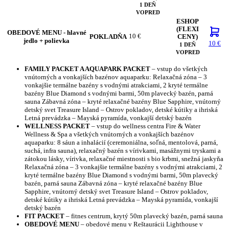
1 DEŇ
VOPRED
ESHOP
(FLEXI
OBEDOVÉ MENU - hlavné
10 €
POKLADŇA
CENY)
jedlo + polievka
10 €
1 DEŇ
VOPRED
FAMILY PACKET A AQUAPARK PACKET
– vstup do všetkých
vnútorných a vonkajších bazénov aquaparku: Relaxačná zóna – 3
vonkajšie termálne bazény s vodnými atrakciami, 2 kryté termálne
bazény Blue Diamond s vodnými barmi, 50m plavecký bazén, parná
sauna Zábavná zóna – kryté relaxačné bazény Blue Sapphire, vnútorný
detský svet Treasure Island – Ostrov pokladov, detské kútiky a ihriská
Letná prevádzka – Mayská pyramída, vonkajší detský bazén
WELLNESS PACKET
– vstup do wellness centra Fire & Water
Wellness & Spa a všetkých vnútorných a vonkajších bazénov
aquaparku: 8 sáun a inhalácií (ceremoniálna, soľná, mentolová, parná,
suchá, infra sauna), relaxačný bazén s vírivkami, masážnymi tryskami a
zátokou lásky, vírivka, relaxačné miestnosti s bio krbmi, snežná jaskyňa
Relaxačná zóna – 3 vonkajšie termálne bazény s vodnými atrakciami, 2
kryté termálne bazény Blue Diamond s vodnými barmi, 50m plavecký
bazén, parná sauna Zábavná zóna – kryté relaxačné bazény Blue
Sapphire, vnútorný detský svet Treasure Island – Ostrov pokladov,
detské kútiky a ihriská Letná prevádzka – Mayská pyramída, vonkajší
detský bazén
FIT PACKET
– fitnes centrum, krytý 50m plavecký bazén, parná sauna
OBEDOVÉ MENU
– obedové menu v Reštaurácii Lighthouse v