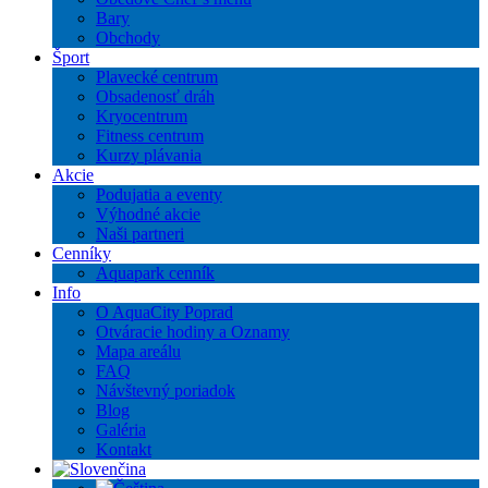
Bary
Obchody
Šport
Plavecké centrum
Obsadenosť dráh
Kryocentrum
Fitness centrum
Kurzy plávania
Akcie
Podujatia a eventy
Výhodné akcie
Naši partneri
Cenníky
Aquapark cenník
Info
O AquaCity Poprad
Otváracie hodiny a Oznamy
Mapa areálu
FAQ
Návštevný poriadok
Blog
Galéria
Kontakt