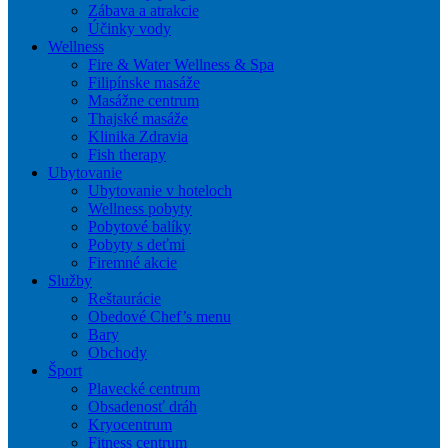
Zábava a atrakcie
Účinky vody
Wellness
Fire & Water Wellness & Spa
Filipínske masáže
Masážne centrum
Thajské masáže
Klinika Zdravia
Fish therapy
Ubytovanie
Ubytovanie v hoteloch
Wellness pobyty
Pobytové balíky
Pobyty s deťmi
Firemné akcie
Služby
Reštaurácie
Obedové Chef’s menu
Bary
Obchody
Šport
Plavecké centrum
Obsadenosť dráh
Kryocentrum
Fitness centrum