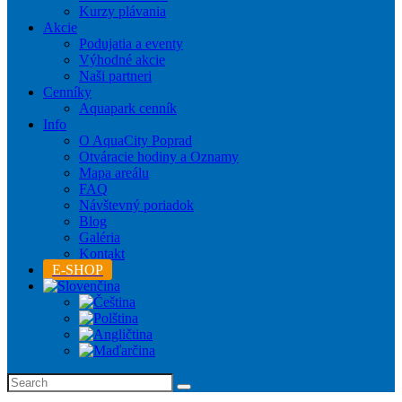
Kurzy plávania
Akcie
Podujatia a eventy
Výhodné akcie
Naši partneri
Cenníky
Aquapark cenník
Info
O AquaCity Poprad
Otváracie hodiny a Oznamy
Mapa areálu
FAQ
Návštevný poriadok
Blog
Galéria
Kontakt
E-SHOP