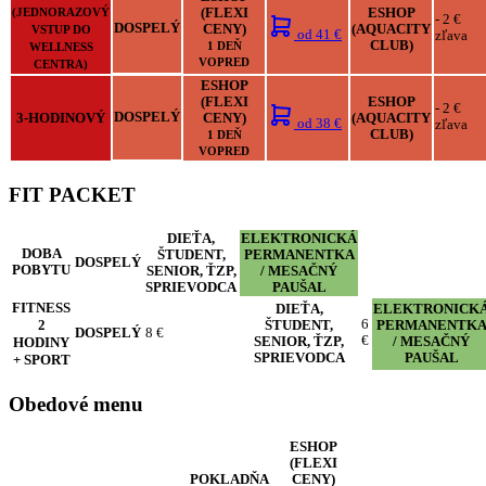
(JEDNORAZOVÝ
(FLEXI
ESHOP
- 2 €
DOSPELÝ
CENY)
(AQUACITY
VSTUP DO
od
41 €
zľava
CLUB)
WELLNESS
1 DEŇ
VOPRED
CENTRA)
ESHOP
(FLEXI
ESHOP
- 2 €
3-HODINOVÝ
DOSPELÝ
CENY)
(AQUACITY
od
38 €
zľava
CLUB)
1 DEŇ
VOPRED
FIT PACKET
DIEŤA,
ELEKTRONICKÁ
DOBA
ŠTUDENT,
PERMANENTKA
DOSPELÝ
POBYTU
SENIOR, ŤZP,
/ MESAČNÝ
SPRIEVODCA
PAUŠAL
FITNESS
DIEŤA,
ELEKTRONICK
2
6
ŠTUDENT,
PERMANENTK
DOSPELÝ
8 €
€
HODINY
SENIOR, ŤZP,
/ MESAČNÝ
SPRIEVODCA
PAUŠAL
+ SPORT
Obedové menu
ESHOP
(FLEXI
POKLADŇA
CENY)