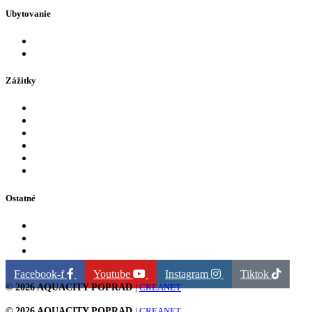
Ubytovanie
Hotely v AquaCity Poprad
Firemné akcie
Zážitky
Aquapark
Wellness centrum
Detské atrakcie
Zábava
Tobogany a šmýkalky
Obsadenosť dráh
Ostatné
Naši partneri
GDPR
Fakturačné údaje
Facebook-f
Youtube
Instagram
Tiktok
© 2026 AQUACITY POPRAD
|
CREANET
© 2026 AQUACITY POPRAD
|
CREANET