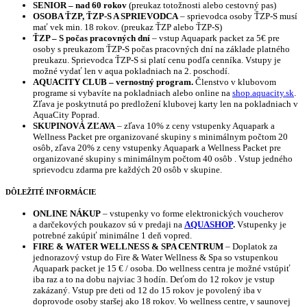
SENIOR – nad 60 rokov
(preukaz totožnosti alebo cestovný pas)
OSOBA ŤZP, ŤZP-S A SPRIEVODCA
– sprievodca osoby ŤZP-S musí
mať vek min. 18 rokov. (preukaz ŤZP alebo ŤZP-S)
ŤZP – S počas pracovných dní
– vstup Aquapark packet za 5€ pre
osoby s preukazom ŤZP-S počas pracovných dní na základe platného
preukazu. Sprievodca ŤZP-S si platí cenu podľa cenníka. Vstupy je
možné vydať len v aqua pokladniach na 2. poschodí.
AQUACITY CLUB – vernostný program.
Členstvo v klubovom
programe si vybavíte na pokladniach alebo online na
shop.aquacity.sk
.
Zľava je poskytnutá po predložení klubovej karty len na pokladniach v
AquaCity Poprad.
SKUPINOVÁ ZĽAVA
– zľava 10% z ceny vstupenky Aquapark a
Wellness Packet pre organizované skupiny s minimálnym počtom 20
osôb, zľava 20% z ceny vstupenky Aquapark a Wellness Packet pre
organizované skupiny s minimálnym počtom 40 osôb . Vstup jedného
sprievodcu zdarma pre každých 20 osôb v skupine.
DÔLEŽITÉ INFORMÁCIE
ONLINE NÁKUP
– vstupenky vo forme elektronických voucherov
a darčekových poukazov sú v predaji na
AQUASHOP
.
Vstupenky je
potrebné zakúpiť minimálne 1 deň vopred.
FIRE & WATER WELLNESS & SPA CENTRUM
– Doplatok za
jednorazový vstup do Fire & Water Wellness & Spa so vstupenkou
Aquapark packet je 15 € / osoba. Do wellness centra je možné vstúpiť
iba raz a to na dobu najviac 3 hodín. Deťom do 12 rokov je vstup
zakázaný. Vstup pre deti od 12 do 15 rokov je povolený iba v
doprovode osoby staršej ako 18 rokov. Vo wellness centre, v saunovej