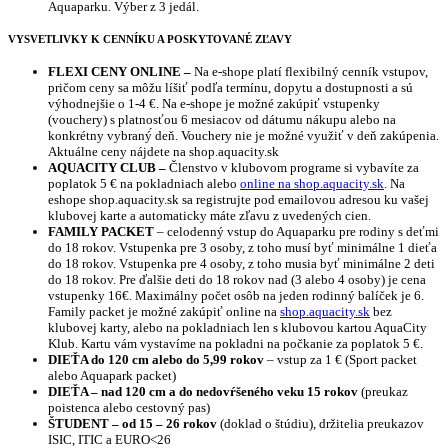
Aquaparku. Výber z 3 jedál.
VYSVETLIVKY K CENNÍKU A POSKYTOVANÉ ZĽAVY
FLEXI CENY ONLINE –
Na e-shope platí flexibilný cenník vstupov,
pričom ceny sa môžu líšiť podľa termínu, dopytu a dostupnosti a sú
výhodnejšie o 1-4 €. Na e-shope je možné zakúpiť vstupenky
(vouchery) s platnosťou 6 mesiacov od dátumu nákupu alebo na
konkrétny vybraný́ deň. Vouchery nie je možné využiť v deň zakúpenia.
Aktuálne ceny nájdete na shop.aquacity.sk
AQUACITY CLUB –
Členstvo v klubovom programe si vybavíte za
poplatok 5 € na pokladniach alebo
online na shop.aquacity.sk
. Na
eshope shop.aquacity.sk sa registrujte pod emailovou adresou ku vašej
klubovej karte a automaticky máte zľavu z uvedených cien.
FAMILY PACKET
– celodenný vstup do Aquaparku pre rodiny s deťmi
do 18 rokov. Vstupenka pre 3 osoby, z toho musí byť minimálne 1 dieťa
do 18 rokov. Vstupenka pre 4 osoby, z toho musia byť minimálne 2 deti
do 18 rokov. Pre ďalšie deti do 18 rokov nad (3 alebo 4 osoby) je cena
vstupenky 16€. Maximálny počet osôb na jeden rodinný balíček je 6.
Family packet je možné zakúpiť online na
shop.aquacity.sk
bez
klubovej karty, alebo na pokladniach len s klubovou kartou AquaCity
Klub. Kartu vám vystavíme na pokladni na počkanie za poplatok 5 €.
DIEŤA do 120 cm alebo do 5,99 rokov
– vstup za 1 € (Sport packet
alebo Aquapark packet)
DIEŤA – nad 120 cm a do nedovŕšeného veku 15 rokov
(preukaz
poistenca alebo cestovný pas)
ŠTUDENT – od 15 – 26 rokov
(doklad o štúdiu), držitelia preukazov
ISIC, ITIC a EURO<26