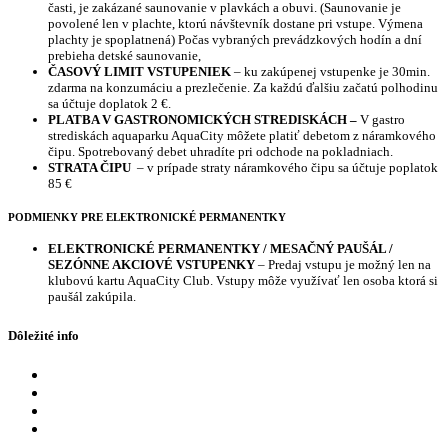
časti, je zakázané saunovanie v plavkách a obuvi. (Saunovanie je
povolené len v plachte, ktorú návštevník dostane pri vstupe. Výmena
plachty je spoplatnená) Počas vybraných prevádzkových hodín a dní
prebieha detské saunovanie,
ČASOVÝ LIMIT VSTUPENIEK
– ku zakúpenej vstupenke je 30min.
zdarma na konzumáciu a prezlečenie. Za každú ďalšiu začatú polhodinu
sa účtuje doplatok 2 €.
PLATBA V GASTRONOMICKÝCH STREDISKÁCH –
V gastro
strediskách aquaparku AquaCity môžete platiť debetom z náramkového
čipu. Spotrebovaný debet uhradíte pri odchode na pokladniach.
STRATA ČIPU
– v prípade straty náramkového čipu sa účtuje poplatok
85 €
PODMIENKY PRE ELEKTRONICKÉ PERMANENTKY
ELEKTRONICKÉ PERMANENTKY
/ MESAČNÝ PAUŠÁL /
SEZÓNNE AKCIOVÉ VSTUPENKY
– Predaj vstupu je možný len na
klubovú kartu AquaCity Club. Vstupy môže využívať len osoba ktorá si
paušál zakúpila.
Dôležité info
Eshop
FAQ
Otváracie hodiny
Kontaktné údaje