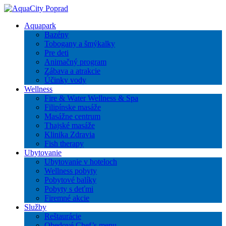
Aquapark
Bazény
Tobogany a šmýkalky
Pre deti
Animačný program
Zábava a atrakcie
Účinky vody
Wellness
Fire & Water Wellness & Spa
Filipínske masáže
Masážne centrum
Thajské masáže
Klinika Zdravia
Fish therapy
Ubytovanie
Ubytovanie v hoteloch
Wellness pobyty
Pobytové balíky
Pobyty s deťmi
Firemné akcie
Služby
Reštaurácie
Obedové Chef’s menu