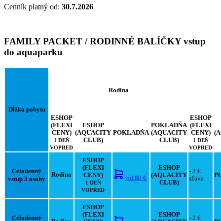
Cenník platný od:
30.7.2026
FAMILY PACKET / RODINNÉ BALÍČKY vstup
do aquaparku
Rodina
Dĺžka pobytu
ESHOP
ESHOP
(FLEXI
ESHOP
POKLADŇA
(FLEXI
CENY)
(AQUACITY
POKLADŇA
(AQUACITY
CENY)
(
CLUB)
CLUB)
1 DEŇ
1 DEŇ
VOPRED
VOPRED
ESHOP
(FLEXI
ESHOP
Celodenný
- 2 €
Rodina
CENY)
(AQUACITY
P
od
80 €
vstup 3 osoby
zľava
CLUB)
1 DEŇ
VOPRED
ESHOP
(FLEXI
ESHOP
Celodenný
- 2 €