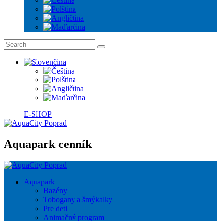
E-SHOP
Aquapark cenník
Aquapark
Bazény
Tobogany a šmýkalky
Pre deti
Animačný program