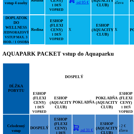
Rodina
CENY)
(AQUACITY
P
od
95 €
vstup 4 osoby
zľava
CLUB)
1 DEŇ
VOPRED
DOPLATOK
ESHOP
DO
(FLEXI
ESHOP
WELLNESS
Rodina
X
X
CENY)
(AQUACITY
P
JEDNORAZOVÝ
CLUB)
1 DEŇ
VSTUP MAX. 3
VOPRED
HOD. / 1 OSOBA
AQUAPARK PACKET vstup do Aquaparku
DOSPELÝ
DĹŽKA
POBYTU
ESHOP
ESHOP
(FLEXI
ESHOP
POKLADŇA
(FLEXI
POKLADŇA
CENY)
(AQUACITY
(AQUACITY
CENY)
CLUB)
CLUB)
1 DEŇ
1 DEŇ
VOPRED
VOPRED
ESHOP
(FLEXI
ESHOP
Celodenný
- 2 €
DOSPELÝ
CENY)
(AQUACITY
od
31 €
vstup
zľava
CLUB)
1 DEŇ