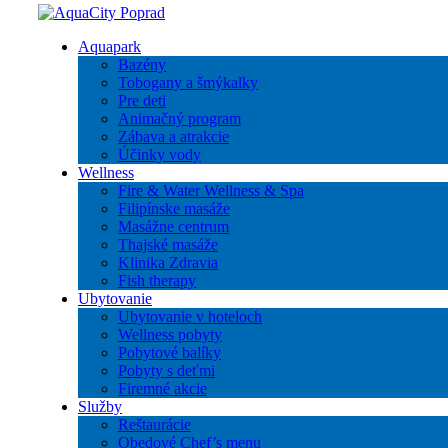
Aquapark
Bazény
Tobogany a šmýkalky
Pre deti
Animačný program
Zábava a atrakcie
Účinky vody
Wellness
Fire & Water Wellness & Spa
Filipínske masáže
Masážne centrum
Thajské masáže
Klinika Zdravia
Fish therapy
Ubytovanie
Ubytovanie v hoteloch
Wellness pobyty
Pobytové balíky
Pobyty s deťmi
Firemné akcie
Služby
Reštaurácie
Obedové Chef’s menu