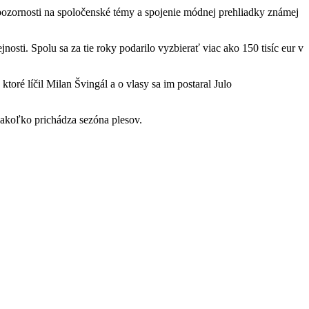
 pozornosti na spoločenské témy a spojenie módnej prehliadky známej
osti. Spolu sa za tie roky podarilo vyzbierať viac ako 150 tisíc eur v
oré líčil Milan Švingál a o vlasy sa im postaral Julo
 nakoľko prichádza sezóna plesov.