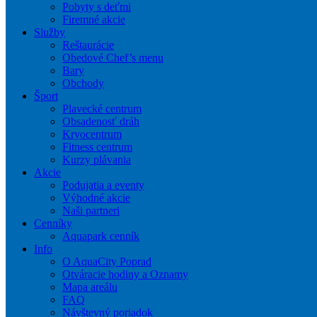
Pobyty s deťmi
Firemné akcie
Služby
Reštaurácie
Obedové Chef’s menu
Bary
Obchody
Šport
Plavecké centrum
Obsadenosť dráh
Kryocentrum
Fitness centrum
Kurzy plávania
Akcie
Podujatia a eventy
Výhodné akcie
Naši partneri
Cenníky
Aquapark cenník
Info
O AquaCity Poprad
Otváracie hodiny a Oznamy
Mapa areálu
FAQ
Návštevný poriadok