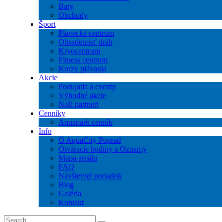
Bary
Obchody
Šport
Plavecké centrum
Obsadenosť dráh
Kryocentrum
Fitness centrum
Kurzy plávania
Akcie
Podujatia a eventy
Výhodné akcie
Naši partneri
Cenníky
Aquapark cenník
Info
O AquaCity Poprad
Otváracie hodiny a Oznamy
Mapa areálu
FAQ
Návštevný poriadok
Blog
Galéria
Kontakt