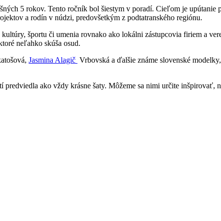
šných 5 rokov. Tento ročník bol šiestym v poradí. Cieľom je upútanie
rojektov a rodín v núdzi, predovšetkým z podtatranského regiónu.
túry, športu či umenia rovnako ako lokálni zástupcovia firiem a verejn
 ktoré neľahko skúša osud.
akatošová,
Jasmina Alagič
Vrbovská a ďalšie známe slovenské modelky, kt
atí predviedla ako vždy krásne šaty. Môžeme sa nimi určite inšpirovať,