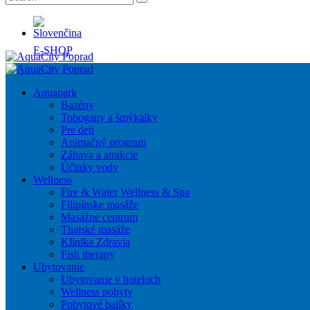
E-SHOP
Aquapark
Bazény
Tobogany a šmýkalky
Pre deti
Animačný program
Zábava a atrakcie
Účinky vody
Wellness
Fire & Water Wellness & Spa
Filipínske masáže
Masážne centrum
Thajské masáže
Klinika Zdravia
Fish therapy
Ubytovanie
Ubytovanie v hoteloch
Wellness pobyty
Pobytové balíky