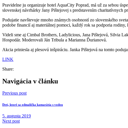
Pravidelne ju organizuje hotel AquaCity Poprad, má už za sebou úspe
slovenskej návrhárky Jany Pištejovej s predstavením charitatívnych p
Podujatie navštevuje mnoho známych osobností zo slovenského sveta kul
podobe financií aj materiálnej pomoci, každý rok sa podporia rodiny,
Videli sme aj Cimbal Brothers, Ladylicious, Jana Pištejová, Silvia L
Hospodár. Moderovali Ján Tribula a Marianna Ďurianová.
Akcia priniesla aj plesovú inšpiráciu. Janka Pištejová na tomto poduj
LINK
Share:
Navigácia v článku
Previous post
Deti, ktoré sa odmalička kamarátia s vodou
5. augusta 2019
Next post