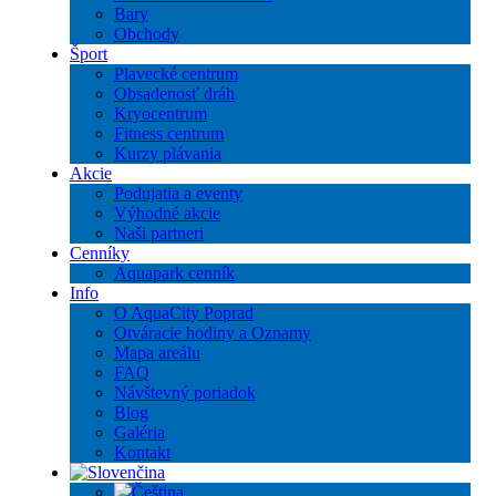
Bary
Obchody
Šport
Plavecké centrum
Obsadenosť dráh
Kryocentrum
Fitness centrum
Kurzy plávania
Akcie
Podujatia a eventy
Výhodné akcie
Naši partneri
Cenníky
Aquapark cenník
Info
O AquaCity Poprad
Otváracie hodiny a Oznamy
Mapa areálu
FAQ
Návštevný poriadok
Blog
Galéria
Kontakt