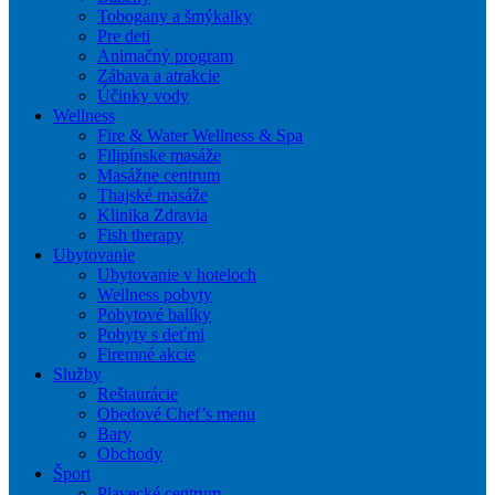
Tobogany a šmýkalky
Pre deti
Animačný program
Zábava a atrakcie
Účinky vody
Wellness
Fire & Water Wellness & Spa
Filipínske masáže
Masážne centrum
Thajské masáže
Klinika Zdravia
Fish therapy
Ubytovanie
Ubytovanie v hoteloch
Wellness pobyty
Pobytové balíky
Pobyty s deťmi
Firemné akcie
Služby
Reštaurácie
Obedové Chef’s menu
Bary
Obchody
Šport
Plavecké centrum