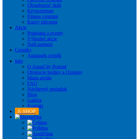
Obsadenosť dráh
Kryocentrum
Fitness centrum
Kurzy plávania
Akcie
Podujatia a eventy
Výhodné akcie
Naši partneri
Cenníky
Aquapark cenník
Info
O AquaCity Poprad
Otváracie hodiny a Oznamy
Mapa areálu
FAQ
Návštevný poriadok
Blog
Galéria
Kontakt
E-SHOP