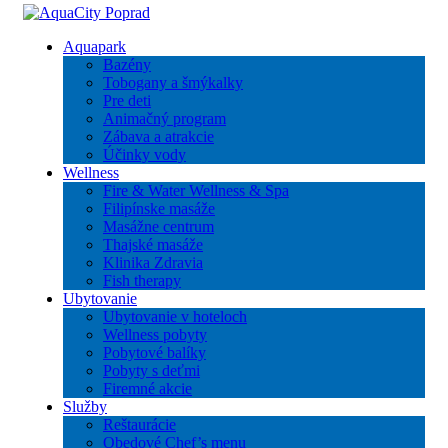
Aquapark
Bazény
Tobogany a šmýkalky
Pre deti
Animačný program
Zábava a atrakcie
Účinky vody
Wellness
Fire & Water Wellness & Spa
Filipínske masáže
Masážne centrum
Thajské masáže
Klinika Zdravia
Fish therapy
Ubytovanie
Ubytovanie v hoteloch
Wellness pobyty
Pobytové balíky
Pobyty s deťmi
Firemné akcie
Služby
Reštaurácie
Obedové Chef’s menu