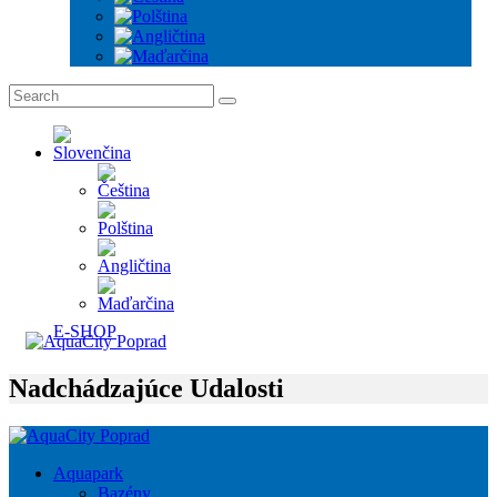
E-SHOP
Nadchádzajúce Udalosti
Aquapark
Bazény