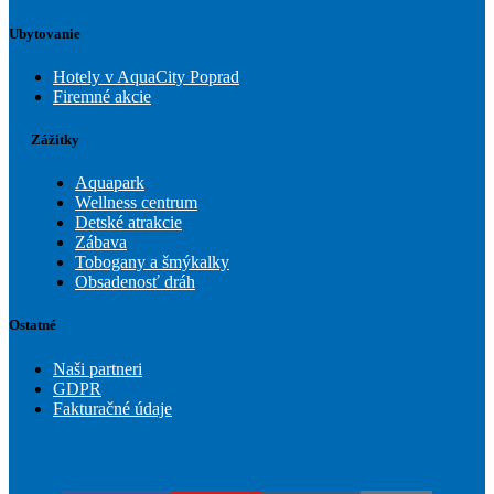
Ubytovanie
Hotely v AquaCity Poprad
Firemné akcie
Zážitky
Aquapark
Wellness centrum
Detské atrakcie
Zábava
Tobogany a šmýkalky
Obsadenosť dráh
Ostatné
Naši partneri
GDPR
Fakturačné údaje