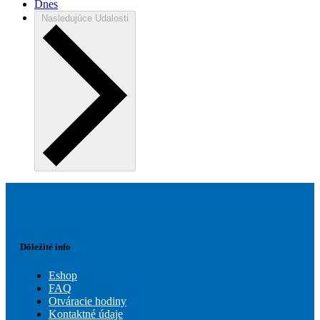
Dnes
Nasledujúce
Udalosti
Dôležité info
Eshop
FAQ
Otváracie hodiny
Kontaktné údaje