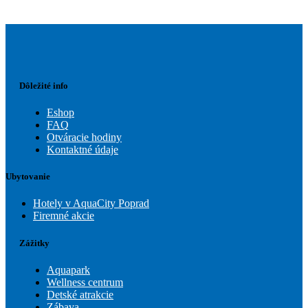
Dôležité info
Eshop
FAQ
Otváracie hodiny
Kontaktné údaje
Ubytovanie
Hotely v AquaCity Poprad
Firemné akcie
Zážitky
Aquapark
Wellness centrum
Detské atrakcie
Zábava