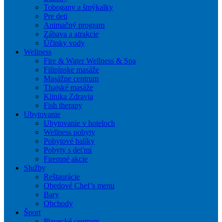
Tobogany a šmýkalky
Pre deti
Animačný program
Zábava a atrakcie
Účinky vody
Wellness
Fire & Water Wellness & Spa
Filipínske masáže
Masážne centrum
Thajské masáže
Klinika Zdravia
Fish therapy
Ubytovanie
Ubytovanie v hoteloch
Wellness pobyty
Pobytové balíky
Pobyty s deťmi
Firemné akcie
Služby
Reštaurácie
Obedové Chef’s menu
Bary
Obchody
Šport
Plavecké centrum