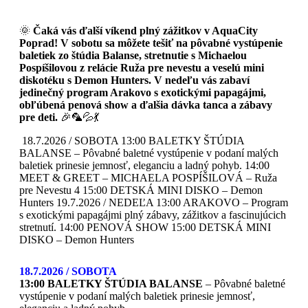
🌞
Čaká vás ďalší víkend plný zážitkov v AquaCity
Poprad! V sobotu sa môžete tešiť na pôvabné vystúpenie
baletiek zo štúdia Balanse, stretnutie s Michaelou
Pospíšilovou z relácie Ruža pre nevestu a veselú mini
diskotéku s Demon Hunters. V nedeľu vás zabaví
jedinečný program Arakovo s exotickými papagájmi,
obľúbená penová show a ďalšia dávka tanca a zábavy
pre deti.
🎉🦜💦💃
18.7.2026 / SOBOTA 13:00 BALETKY ŠTÚDIA
BALANSE – Pôvabné baletné vystúpenie v podaní malých
baletiek prinesie jemnosť, eleganciu a ladný pohyb. 14:00
MEET & GREET – MICHAELA POSPÍŠILOVÁ – Ruža
pre Nevestu 4 15:00 DETSKÁ MINI DISKO – Demon
Hunters 19.7.2026 / NEDEĽA 13:00 ARAKOVO – Program
s exotickými papagájmi plný zábavy, zážitkov a fascinujúcich
stretnutí. 14:00 PENOVÁ SHOW 15:00 DETSKÁ MINI
DISKO – Demon Hunters
18.7.2026 / SOBOTA
13:00 BALETKY ŠTÚDIA BALANSE
– Pôvabné baletné
vystúpenie v podaní malých baletiek prinesie jemnosť,