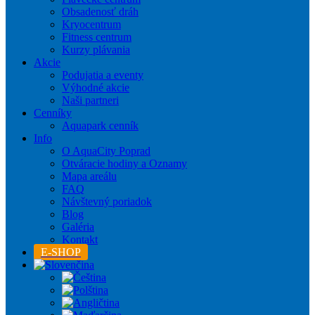
Obsadenosť dráh
Kryocentrum
Fitness centrum
Kurzy plávania
Akcie
Podujatia a eventy
Výhodné akcie
Naši partneri
Cenníky
Aquapark cenník
Info
O AquaCity Poprad
Otváracie hodiny a Oznamy
Mapa areálu
FAQ
Návštevný poriadok
Blog
Galéria
Kontakt
E-SHOP