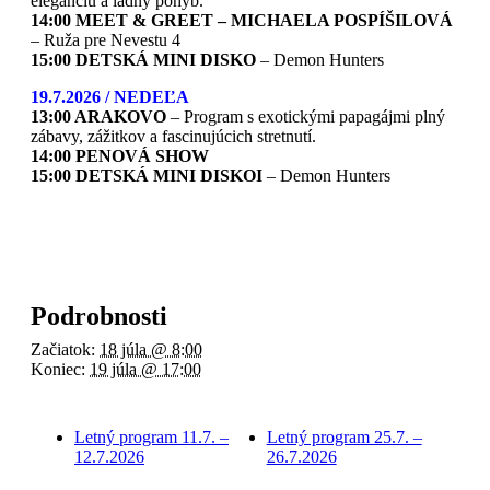
eleganciu a ladný pohyb.
14:00 MEET & GREET – MICHAELA POSPÍŠILOVÁ
– Ruža pre Nevestu 4
15:00 DETSKÁ MINI DISKO
– Demon Hunters
19.7.2026 / NEDEĽA
13:00 ARAKOVO
– Program s exotickými papagájmi plný
zábavy, zážitkov a fascinujúcich stretnutí.
14:00 PENOVÁ SHOW
15:00 DETSKÁ MINI DISKOI
– Demon Hunters
Podrobnosti
Začiatok:
18 júla @ 8:00
Koniec:
19 júla @ 17:00
Letný program 11.7. –
Letný program 25.7. –
12.7.2026
26.7.2026