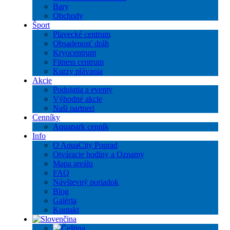
Bary
Obchody
Šport
Plavecké centrum
Obsadenosť dráh
Kryocentrum
Fitness centrum
Kurzy plávania
Akcie
Podujatia a eventy
Výhodné akcie
Naši partneri
Cenníky
Aquapark cenník
Info
O AquaCity Poprad
Otváracie hodiny a Oznamy
Mapa areálu
FAQ
Návštevný poriadok
Blog
Galéria
Kontakt