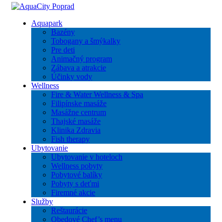
Aquapark
Bazény
Tobogany a šmýkalky
Pre deti
Animačný program
Zábava a atrakcie
Účinky vody
Wellness
Fire & Water Wellness & Spa
Filipínske masáže
Masážne centrum
Thajské masáže
Klinika Zdravia
Fish therapy
Ubytovanie
Ubytovanie v hoteloch
Wellness pobyty
Pobytové balíky
Pobyty s deťmi
Firemné akcie
Služby
Reštaurácie
Obedové Chef’s menu