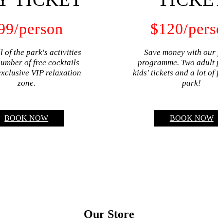
99
/person
$
120
/per
l of the park's activities
Save money with our 
number of free cocktails
programme. Two adult 
xclusive VIP relaxation
kids' tickets and a lot of
zone.
park!
BOOK NOW
BOOK NOW
Our Store