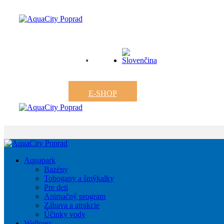
E-SHOP
Aquapark
Bazény
Tobogany a šmýkalky
Pre deti
Animačný program
Zábava a atrakcie
Účinky vody
Wellness