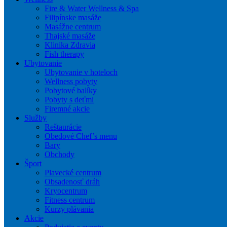
Fire & Water Wellness & Spa
Filipínske masáže
Masážne centrum
Thajské masáže
Klinika Zdravia
Fish therapy
Ubytovanie
Ubytovanie v hoteloch
Wellness pobyty
Pobytové balíky
Pobyty s deťmi
Firemné akcie
Služby
Reštaurácie
Obedové Chef’s menu
Bary
Obchody
Šport
Plavecké centrum
Obsadenosť dráh
Kryocentrum
Fitness centrum
Kurzy plávania
Akcie