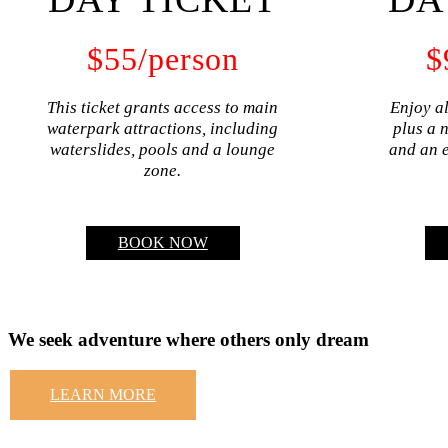
$
55
/person
$
This ticket grants access to main
Enjoy al
waterpark attractions, including
plus a 
waterslides, pools and a lounge
and an e
zone
.
BOOK NOW
We seek adventure
where others only
dream
LEARN MORE