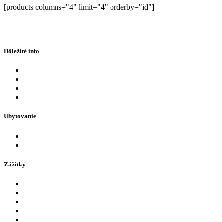
[products columns="4" limit="4" orderby="id"]
Dôležité info
Eshop
FAQ
Otváracie hodiny
Kontaktné údaje
Ubytovanie
Hotely v AquaCity Poprad
Firemné akcie
Zážitky
Aquapark
Wellness centrum
Detské atrakcie
Zábava
Tobogany a šmýkalky