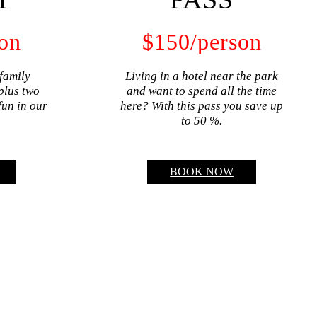
son
$
150
/person
family
Living in a hotel near the park
plus two
and want to spend all the time
 fun in our
here? With this pass you save up
to 50 %.
BOOK NOW