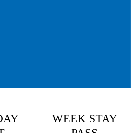
DAY
WEEK STAY
T
PASS