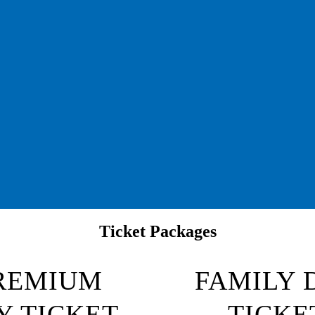
Ticket Packages
REMIUM
FAMILY 
Y
TICKET
TICKE