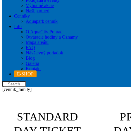
Podujatia a eventy
Výhodné akcie
Naši partneri
Cenníky
Aquapark cenník
Info
O AquaCity Poprad
Otváracie hodiny a Oznamy
Mapa areálu
FAQ
Návštevný poriadok
Blog
Galéria
Kontakt
E-SHOP
[cennik_family]
STANDARD
P
DAY
TICKET
DA