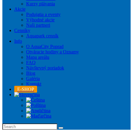
Kurzy plávania
Akcie
Podujatia a eventy
Výhodné akcie
Naši partneri
Cenníky
Aquapark cenník
Info
O AquaCity Poprad
Otváracie hodiny a Oznamy
Mapa areálu
FAQ
Návštevný poriadok
Blog
Galéria
Kontakt
E-SHOP