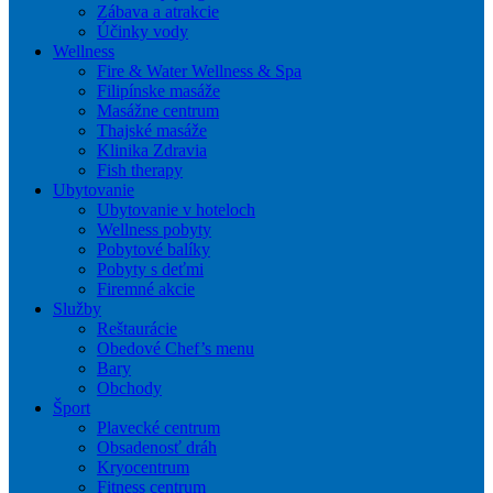
Zábava a atrakcie
Účinky vody
Wellness
Fire & Water Wellness & Spa
Filipínske masáže
Masážne centrum
Thajské masáže
Klinika Zdravia
Fish therapy
Ubytovanie
Ubytovanie v hoteloch
Wellness pobyty
Pobytové balíky
Pobyty s deťmi
Firemné akcie
Služby
Reštaurácie
Obedové Chef’s menu
Bary
Obchody
Šport
Plavecké centrum
Obsadenosť dráh
Kryocentrum
Fitness centrum