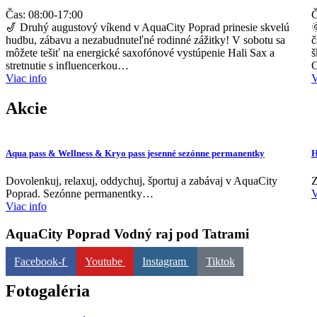
Čas:
08:00
-
17:00
Č
🎷 Druhý augustový víkend v AquaCity Poprad prinesie skvelú

hudbu, zábavu a nezabudnuteľné rodinné zážitky! V sobotu sa
č
môžete tešiť na energické saxofónové vystúpenie Hali Sax a
š
stretnutie s influencerkou…
C
Viac info
V
Akcie
Aqua pass & Wellness & Kryo pass jesenné sezónne permanentky
H
Dovolenkuj, relaxuj, oddychuj, športuj a zabávaj v AquaCity
Z
Poprad. Sezónne permanentky…
V
Viac info
AquaCity Poprad
Vodný raj pod Tatrami
Facebook-f
Youtube
Instagram
Tiktok
Fotogaléria