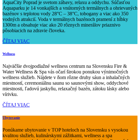
AquaCity Poprad je svetom zábavy, relaxu a oddychu. Súčasťou
Aquaparku je 14 vonkajších a vnútorných termálnych a ohrievaných
bazénov s teplotou vody 28°C – 38°C, tobogany a viac ako 350
vodných atrakcií. Voda v termálnych bazénoch pramení z hĺbky
1300m a obsahuje viac ako 20 rôznych minerálov priaznivo
pôsobiacich na zdravie človeka.
ČÍTAJ VIAC
Wellness
Najväčšie dvojpodlažné wellness centrum na Slovensku Fire &
Water Wellness & Spa vás očarí širokou ponukou výnimočných
wellness služieb. Nájdete v ňom rôzne druhy sáun a inhalačných
miestností, ceremoniálnu saunu so saunovými show, oddychové
miestnosti, ľadovú jaskyňu, relaxačný bazén, zátoku lásky alebo
vírivku.
ČÍTAJ VIAC
Ubytovanie
Ponúkame ubytovanie v TOP hoteloch na Slovensku s vysokou
kvalitou služieb, kulinárskymi zážitkami, wellness a spa