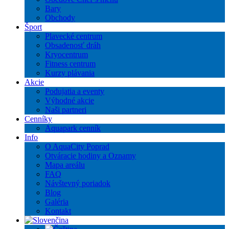
Bary
Obchody
Šport
Plavecké centrum
Obsadenosť dráh
Kryocentrum
Fitness centrum
Kurzy plávania
Akcie
Podujatia a eventy
Výhodné akcie
Naši partneri
Cenníky
Aquapark cenník
Info
O AquaCity Poprad
Otváracie hodiny a Oznamy
Mapa areálu
FAQ
Návštevný poriadok
Blog
Galéria
Kontakt