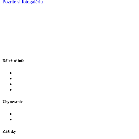
Pozrite si fotogalériu
Dôležité info
Eshop
FAQ
Otváracie hodiny
Kontaktné údaje
Ubytovanie
Hotely v AquaCity Poprad
Firemné akcie
Zážitky