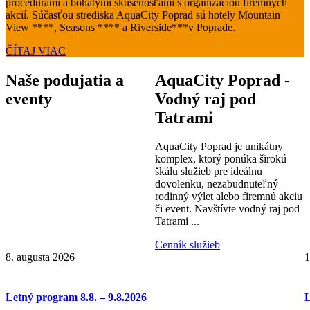
procedúrami a bohatými skúsenosťami s organizáciou firemných
akcií. Súčasťou strediska AquaCity Poprad sú hotely Mountain
View ****, Seasons **** a Riverside***v Poprade.
ČÍTAJ VIAC
Naše podujatia a
AquaCity Poprad -
eventy
Vodný raj pod
Tatrami
AquaCity Poprad je unikátny
komplex, ktorý ponúka širokú
škálu služieb pre ideálnu
dovolenku, nezabudnuteľný
rodinný výlet alebo firemnú akciu
či event. Navštívte vodný raj pod
Tatrami ...
Cenník služieb
8. augusta 2026
1
Letný program 8.8. – 9.8.2026
L