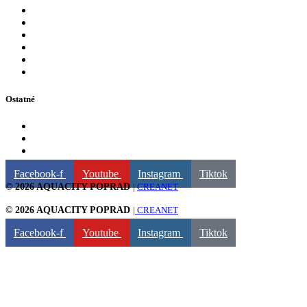
Aquapark
Wellness centrum
Detské atrakcie
Zábava
Tobogany a šmýkalky
Obsadenosť dráh
Ostatné
Naši partneri
GDPR
Fakturačné údaje
Facebook-f
Youtube
Instagram
Tiktok
© 2026 AQUACITY POPRAD
|
CREANET
© 2026 AQUACITY POPRAD
|
CREANET
Facebook-f
Youtube
Instagram
Tiktok