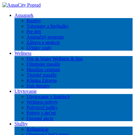
Aquapark
Bazény
Tobogany a šmýkalky
Pre deti
Animačný program
Zábava a atrakcie
Účinky vody
Wellness
Fire & Water Wellness & Spa
Filipínske masáže
Masážne centrum
Thajské masáže
Klinika Zdravia
Fish therapy
Ubytovanie
Ubytovanie v hoteloch
Wellness pobyty
Pobytové balíky
Pobyty s deťmi
Firemné akcie
Služby
Reštaurácie
Obedové Chef’s menu