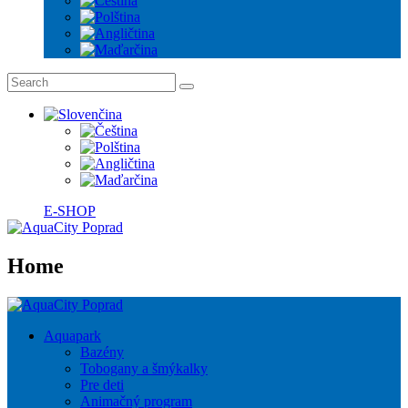
E-SHOP
Home
Aquapark
Bazény
Tobogany a šmýkalky
Pre deti
Animačný program