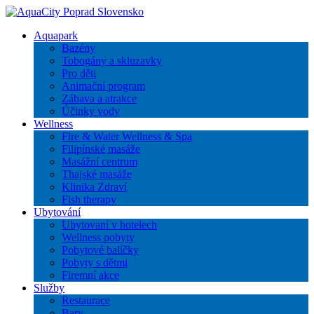
Aquapark
Bazény
Tobogány a skluzavky
Pro děti
Animační program
Zábava a atrakce
Účinky vody
Wellness
Fire & Water Wellness & Spa
Filipínské masáže
Masážní centrum
Thajské masáže
Klinika Zdraví
Fish therapy
Ubytování
Ubytovaní v hotelech
Wellness pobyty
Pobytové balíčky
Pobyty s dětmi
Firemní akce
Služby
Restaurace
Bary