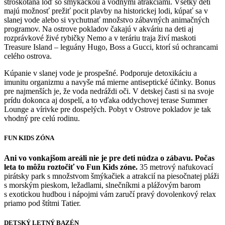
stroskotaná loď so šmýkačkou a vodnými atrakciami. Všetky deti
majú možnosť prežiť pocit plavby na historickej lodi, kúpať sa v
slanej vode alebo si vychutnať množstvo zábavných animačných
programov. Na ostrove pokladov čakajú v akváriu na deti aj
rozprávkové živé rybičky Nemo a v teráriu traja živí maskoti
Treasure Island – leguány Hugo, Boss a Gucci, ktorí sú ochrancami
celého ostrova.
Kúpanie v slanej vode je prospešné. Podporuje detoxikáciu a
imunitu organizmu a navyše má mierne antiseptické účinky. Bonus
pre najmenších je, že voda nedráždi oči. V detskej časti si na svoje
prídu dokonca aj dospelí, a to vďaka oddychovej terase Summer
Lounge a vírivke pre dospelých. Pobyt v Ostrove pokladov je tak
vhodný pre celú rodinu.
FUN KIDS ZÓNA
Ani vo vonkajšom areáli nie je pre deti núdza o zábavu. Počas
leta to môžu roztočiť vo Fun Kids zóne.
35 metrový nafukovací
pirátsky park s množstvom šmýkačiek a atrakcií na piesočnatej pláži
s morským pieskom, ležadlami, slnečníkmi a plážovým barom
s exotickou hudbou i nápojmi vám zaručí pravý dovolenkový relax
priamo pod štítmi Tatier.
DETSKÝ LETNÝ BAZÉN