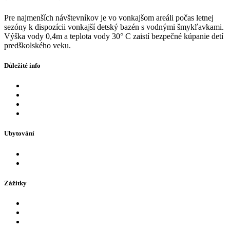
Pre najmenších návštevníkov je vo vonkajšom areáli počas letnej
sezóny k dispozícii vonkajší detský bazén s vodnými šmykľavkami.
Výška vody 0,4m a
teplota vody 30° C zaistí bezpečné kúpanie detí
predškolského veku.
Důležité info
Eshop
FAQ
Otevírací hodiny
Kontakt
Ubytování
Hotely v AquaCity Poprad
Firemní akce
Zážitky
Bazény
Fire & Water Wellness & Spa
Pro děti