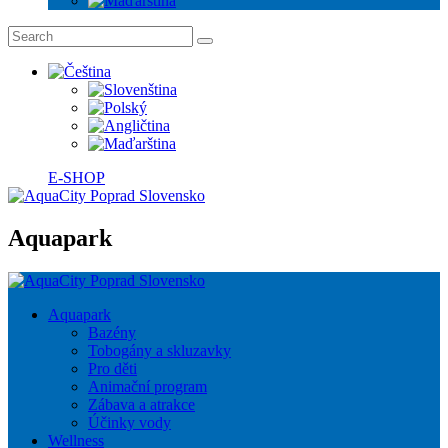
E-SHOP
Aquapark
Aquapark
Bazény
Tobogány a skluzavky
Pro děti
Animační program
Zábava a atrakce
Účinky vody
Wellness