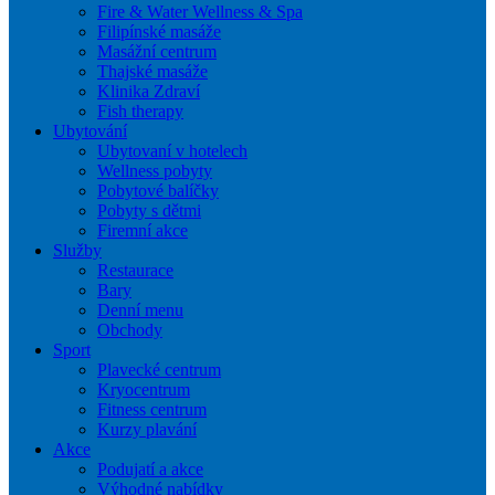
Fire & Water Wellness & Spa
Filipínské masáže
Masážní centrum
Thajské masáže
Klinika Zdraví
Fish therapy
Ubytování
Ubytovaní v hotelech
Wellness pobyty
Pobytové balíčky
Pobyty s dětmi
Firemní akce
Služby
Restaurace
Bary
Denní menu
Obchody
Sport
Plavecké centrum
Kryocentrum
Fitness centrum
Kurzy plavání
Akce
Podujatí a akce
Výhodné nabídky