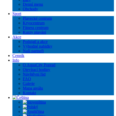
Denní menu
Obchody
Sport
Plavecké centrum
Kryocentrum
Fitness centrum
Kurzy plavání
Akce
Podujatí a akce
Výhodné nabídky
Naši partneři
Cenník
Info
O AquaCity Poprad
Otevírací hodiny
Návštěvní řád
FAQ
Galerie
Mapa areálu
Kontakt