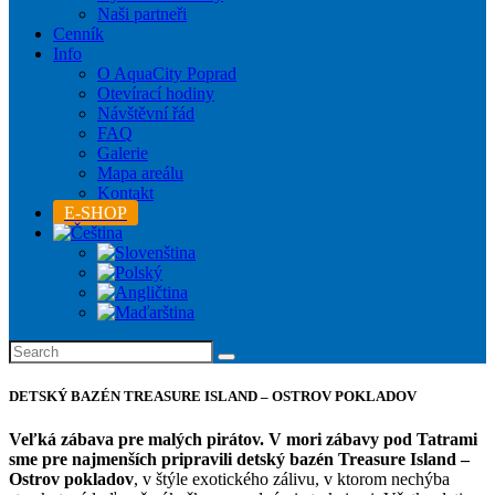
Naši partneři
Cenník
Info
O AquaCity Poprad
Otevírací hodiny
Návštěvní řád
FAQ
Galerie
Mapa areálu
Kontakt
E-SHOP
DETSKÝ BAZÉN TREASURE ISLAND – OSTROV POKLADOV
Veľká zábava pre malých pirátov. V mori zábavy pod Tatrami
sme pre najmenších pripravili detský bazén Treasure Island –
Ostrov pokladov
, v štýle exotického zálivu, v ktorom nechýba