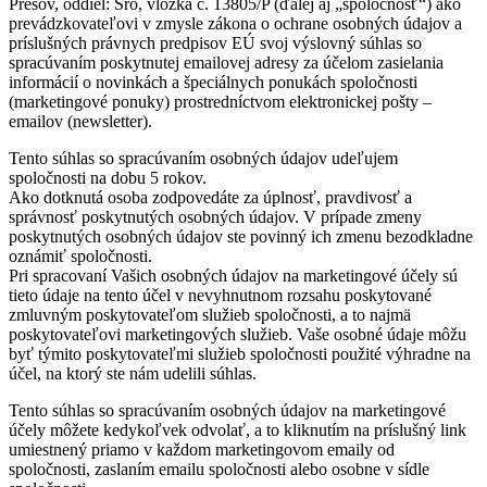
Prešov, oddiel: Sro, vložka č. 13805/P (ďalej aj „spoločnosť“) ako
prevádzkovateľovi v zmysle zákona o ochrane osobných údajov a
príslušných právnych predpisov EÚ svoj výslovný súhlas so
spracúvaním poskytnutej emailovej adresy za účelom zasielania
informácií o novinkách a špeciálnych ponukách spoločnosti
(marketingové ponuky) prostredníctvom elektronickej pošty –
emailov (newsletter).
Tento súhlas so spracúvaním osobných údajov udeľujem
spoločnosti na dobu 5 rokov.
Ako dotknutá osoba zodpovedáte za úplnosť, pravdivosť a
správnosť poskytnutých osobných údajov. V prípade zmeny
poskytnutých osobných údajov ste povinný ich zmenu bezodkladne
oznámiť spoločnosti.
Pri spracovaní Vašich osobných údajov na marketingové účely sú
tieto údaje na tento účel v nevyhnutnom rozsahu poskytované
zmluvným poskytovateľom služieb spoločnosti, a to najmä
poskytovateľovi marketingových služieb. Vaše osobné údaje môžu
byť týmito poskytovateľmi služieb spoločnosti použité výhradne na
účel, na ktorý ste nám udelili súhlas.
Tento súhlas so spracúvaním osobných údajov na marketingové
účely môžete kedykoľvek odvolať, a to kliknutím na príslušný link
umiestnený priamo v každom marketingovom emaily od
spoločnosti, zaslaním emailu spoločnosti alebo osobne v sídle