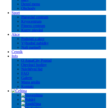
Denní menu
Obchody
Sport
Plavecké centrum
Kryocentrum
Fitness centrum
Kurzy plavání
Akce
Podujatí a akce
Výhodné nabídky
Naši partneři
Cenník
Info
O AquaCity Poprad
Otevírací hodiny
Návštěvní řád
FAQ
Galerie
Mapa areálu
Kontakt