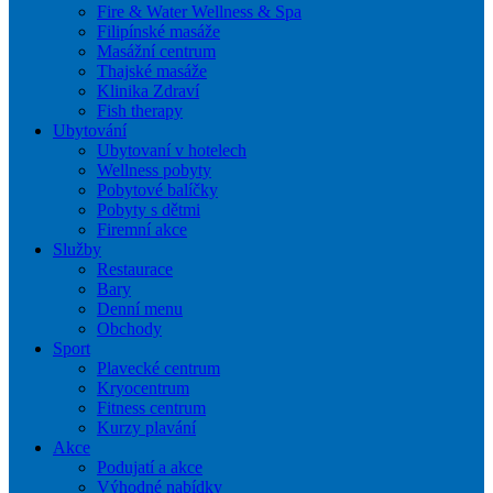
Fire & Water Wellness & Spa
Filipínské masáže
Masážní centrum
Thajské masáže
Klinika Zdraví
Fish therapy
Ubytování
Ubytovaní v hotelech
Wellness pobyty
Pobytové balíčky
Pobyty s dětmi
Firemní akce
Služby
Restaurace
Bary
Denní menu
Obchody
Sport
Plavecké centrum
Kryocentrum
Fitness centrum
Kurzy plavání
Akce
Podujatí a akce
Výhodné nabídky