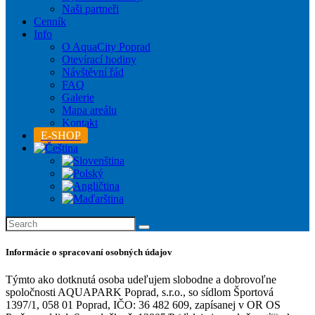
Naši partneři
Cenník
Info
O AquaCity Poprad
Otevírací hodiny
Návštěvní řád
FAQ
Galerie
Mapa areálu
Kontakt
E-SHOP
Informácie o spracovaní osobných údajov
Týmto ako dotknutá osoba udeľujem slobodne a dobrovoľne
spoločnosti AQUAPARK Poprad, s.r.o., so sídlom Športová
1397/1, 058 01 Poprad, IČO: 36 482 609, zapísanej v OR OS