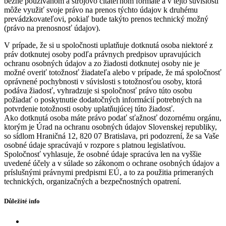
bežne používanom a strojovo čitateľnom formáte a v tejto súvislosti
môže využiť svoje právo na prenos týchto údajov k druhému
prevádzkovateľovi, pokiaľ bude takýto prenos technický možný
(právo na prenosnosť údajov).
V prípade, že si u spoločnosti uplatňuje dotknutá osoba niektoré z
práv dotknutej osoby podľa právnych predpisov upravujúcich
ochranu osobných údajov a zo žiadosti dotknutej osoby nie je
možné overiť totožnosť žiadateľa alebo v prípade, že má spoločnosť
oprávnené pochybnosti v súvislosti s totožnosťou osoby, ktorá
podáva žiadosť, vyhradzuje si spoločnosť právo túto osobu
požiadať o poskytnutie dodatočných informácií potrebných na
potvrdenie totožnosti osoby uplatňujúcej túto žiadosť.
Ako dotknutá osoba máte právo podať sťažnosť dozornému orgánu,
ktorým je Úrad na ochranu osobných údajov Slovenskej republiky,
so sídlom Hraničná 12, 820 07 Bratislava, pri podozrení, že sa Vaše
osobné údaje spracúvajú v rozpore s platnou legislatívou.
Spoločnosť vyhlasuje, že osobné údaje spracúva len na vyššie
uvedené účely a v súlade so zákonom o ochrane osobných údajov a
príslušnými právnymi predpismi EÚ, a to za použitia primeraných
technických, organizačných a bezpečnostných opatrení.
Důležité info
Eshop