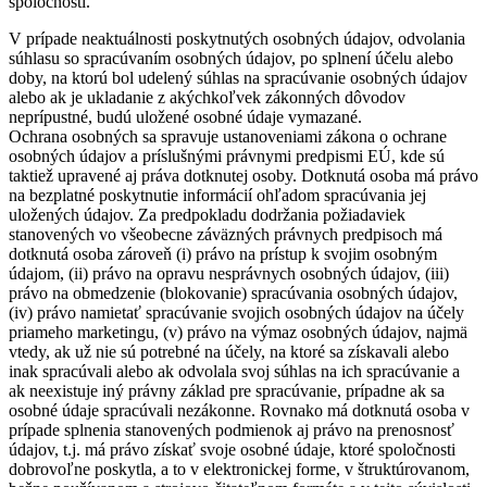
spoločnosti.
V prípade neaktuálnosti poskytnutých osobných údajov, odvolania
súhlasu so spracúvaním osobných údajov, po splnení účelu alebo
doby, na ktorú bol udelený súhlas na spracúvanie osobných údajov
alebo ak je ukladanie z akýchkoľvek zákonných dôvodov
neprípustné, budú uložené osobné údaje vymazané.
Ochrana osobných sa spravuje ustanoveniami zákona o ochrane
osobných údajov a príslušnými právnymi predpismi EÚ, kde sú
taktiež upravené aj práva dotknutej osoby. Dotknutá osoba má právo
na bezplatné poskytnutie informácií ohľadom spracúvania jej
uložených údajov. Za predpokladu dodržania požiadaviek
stanovených vo všeobecne záväzných právnych predpisoch má
dotknutá osoba zároveň (i) právo na prístup k svojim osobným
údajom, (ii) právo na opravu nesprávnych osobných údajov, (iii)
právo na obmedzenie (blokovanie) spracúvania osobných údajov,
(iv) právo namietať spracúvanie svojich osobných údajov na účely
priameho marketingu, (v) právo na výmaz osobných údajov, najmä
vtedy, ak už nie sú potrebné na účely, na ktoré sa získavali alebo
inak spracúvali alebo ak odvolala svoj súhlas na ich spracúvanie a
ak neexistuje iný právny základ pre spracúvanie, prípadne ak sa
osobné údaje spracúvali nezákonne. Rovnako má dotknutá osoba v
prípade splnenia stanovených podmienok aj právo na prenosnosť
údajov, t.j. má právo získať svoje osobné údaje, ktoré spoločnosti
dobrovoľne poskytla, a to v elektronickej forme, v štruktúrovanom,