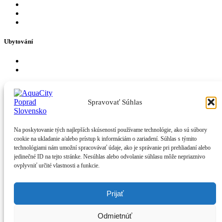
FAQ
Otevírací hodiny
Kontakt
Ubytování
Hotely v AquaCity Poprad
Firemní akce
Zážitky
Spravovať Súhlas
Bazény
Fire & Water Wellness & Spa
Pro děti
Na poskytovanie tých najlepších skúseností používame technológie, ako sú súbory
Zábava a atrakce
cookie na ukladanie a/alebo prístup k informáciám o zariadení. Súhlas s týmito
Tobogány a skluzavky
technológiami nám umožní spracovávať údaje, ako je správanie pri prehliadaní alebo
jedinečné ID na tejto stránke. Nesúhlas alebo odvolanie súhlasu môže nepriaznivo
Jiné
ovplyvniť určité vlastnosti a funkcie.
Naši partneři
GDPR
Prijať
Fakturační údaje
Odmietnúť
Facebook-f
Youtube
Instagram
Tiktok