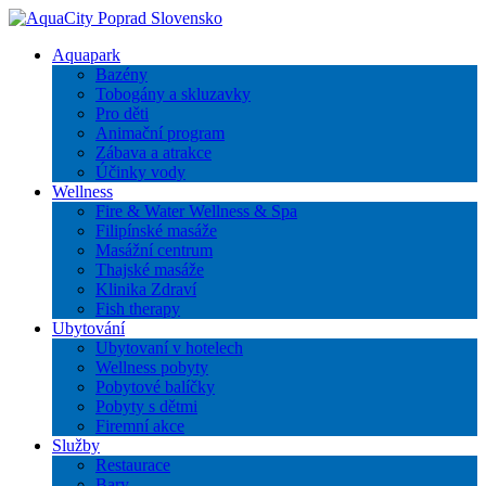
Aquapark
Bazény
Tobogány a skluzavky
Pro děti
Animační program
Zábava a atrakce
Účinky vody
Wellness
Fire & Water Wellness & Spa
Filipínské masáže
Masážní centrum
Thajské masáže
Klinika Zdraví
Fish therapy
Ubytování
Ubytovaní v hotelech
Wellness pobyty
Pobytové balíčky
Pobyty s dětmi
Firemní akce
Služby
Restaurace
Bary