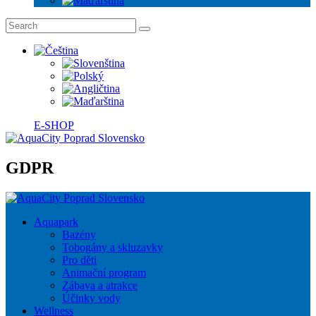
E-SHOP
GDPR
Aquapark
Bazény
Tobogány a skluzavky
Pro děti
Animační program
Zábava a atrakce
Účinky vody
Wellness