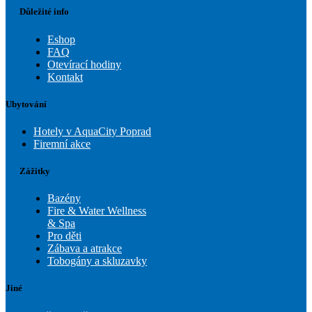
Důležité info
Eshop
FAQ
Otevírací hodiny
Kontakt
Ubytování
Hotely v AquaCity Poprad
Firemní akce
Zážitky
Bazény
Fire & Water Wellness
& Spa
Pro děti
Zábava a atrakce
Tobogány a skluzavky
Jiné