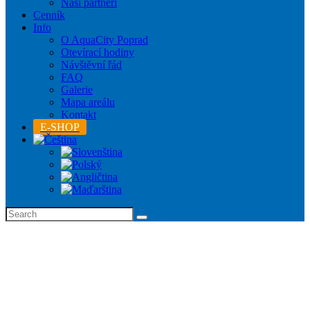
Naši partneři
Cenník
Info
O AquaCity Poprad
Otevírací hodiny
Návštěvní řád
FAQ
Galerie
Mapa areálu
Kontakt
E-SHOP