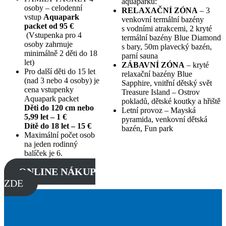
aquaparku:
osoby – celodenní
RELAXAČNÍ ZÓNA
– 3
vstup
Aquapark
venkovní termální bazény
packet od 95 €
s vodními atrakcemi, 2 kryté
(Vstupenka pro 4
termální bazény Blue Diamond
osoby zahrnuje
s bary, 50m plavecký bazén,
minimálně 2 děti do 18
parní sauna
let)
ZÁBAVNÍ ZÓNA
– kryté
Pro další děti do 15 let
relaxační bazény Blue
(nad 3 nebo 4 osoby) je
Sapphire, vnitřní dětský svět
cena vstupenky
Treasure Island – Ostrov
Aquapark packet
pokladů, dětské koutky a hřiště
Děti do 120 cm nebo
Letní provoz – Mayská
5,99 let – 1 €
pyramida, venkovní dětská
Dítě do 18 let – 15 €
bazén, Fun park
Maximální počet osob
na jeden rodinný
balíček je 6.
ONLINE NÁKUP
ZDE