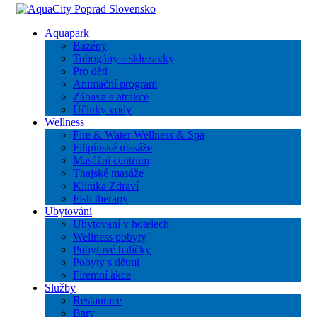
Aquapark
Bazény
Tobogány a skluzavky
Pro děti
Animační program
Zábava a atrakce
Účinky vody
Wellness
Fire & Water Wellness & Spa
Filipínské masáže
Masážní centrum
Thajské masáže
Klinika Zdraví
Fish therapy
Ubytování
Ubytovaní v hotelech
Wellness pobyty
Pobytové balíčky
Pobyty s dětmi
Firemní akce
Služby
Restaurace
Bary