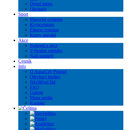
Denní menu
Obchody
Sport
Plavecké centrum
Kryocentrum
Fitness centrum
Kurzy plavání
Akce
Podujatí a akce
Výhodné nabídky
Naši partneři
Cenník
Info
O AquaCity Poprad
Otevírací hodiny
Návštěvní řád
FAQ
Galerie
Mapa areálu
Kontakt