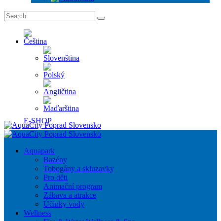
E-SHOP
Aquapark
Bazény
Tobogány a skluzavky
Pro děti
Animační program
Zábava a atrakce
Účinky vody
Wellness