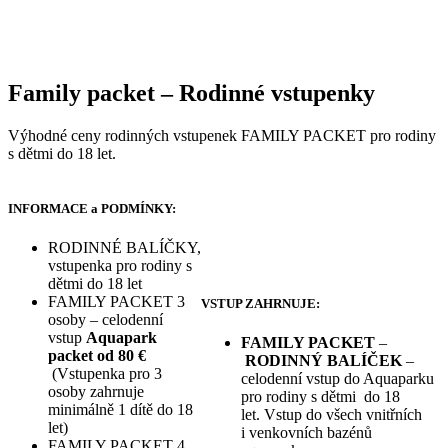
Family packet – Rodinné vstupenky
Výhodné ceny rodinných vstupenek FAMILY PACKET pro rodiny
s dětmi do 18 let.
INFORMACE a PODMÍNKY:
RODINNÉ BALÍČKY,
vstupenka pro rodiny s
dětmi do 18 let
FAMILY PACKET 3
VSTUP ZAHRNUJE:
osoby – celodenní
vstup
Aquapark
FAMILY PACKET
–
packet od 80 €
RODINNÝ BALÍČEK
–
(Vstupenka pro 3
celodenní vstup do Aquaparku
osoby zahrnuje
pro rodiny s dětmi do 18
minimálně 1 dítě do 18
let. Vstup do všech vnitřních
let)
i venkovních bazénů
FAMILY PACKET 4