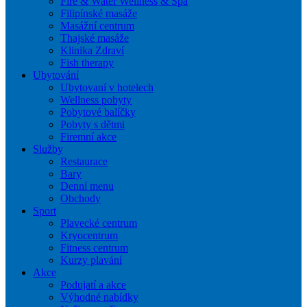
Fire & Water Wellness & Spa
Filipínské masáže
Masážní centrum
Thajské masáže
Klinika Zdraví
Fish therapy
Ubytování
Ubytovaní v hotelech
Wellness pobyty
Pobytové balíčky
Pobyty s dětmi
Firemní akce
Služby
Restaurace
Bary
Denní menu
Obchody
Sport
Plavecké centrum
Kryocentrum
Fitness centrum
Kurzy plavání
Akce
Podujatí a akce
Výhodné nabídky