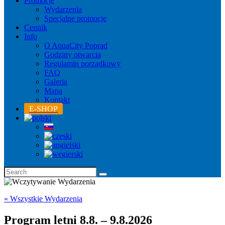
Promocje
Wydarzenia
Specjalne promocje
Cennik
Info
O AquaCity Poprad
Godziny otwarcia
Regulamin porządkowy
FAQ
Galeria
Mapa
Kontakt
E-SHOP
« Wszystkie Wydarzenia
Program letni 8.8. – 9.8.2026