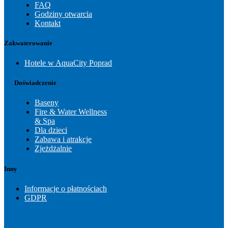
FAQ
Godziny otwarcia
Kontakt
Zakwaterowanie
Hotele w AquaCity Poprad
Doświadczenie
Baseny
Fire & Water Wellness
& Spa
Dla dzieci
Zabawa i atrakcje
Zjeżdżalnie
Inny
Informacje o płatnościach
GDPR