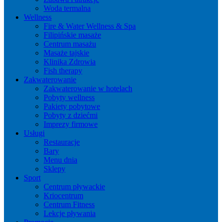
Woda termalna
Wellness
Fire & Water Wellness & Spa
Filipińskie masaże
Centrum masażu
Masaże tajskie
Klinika Zdrowia
Fish therapy
Zakwaterowanie
Zakwaterowanie w hotelach
Pobyty wellness
Pakiety pobytowe
Pobyty z dziećmi
Imprezy firmowe
Usługi
Restauracje
Bary
Menu dnia
Sklepy
Sport
Centrum pływackie
Kriocentrum
Centrum Fitness
Lekcje pływania