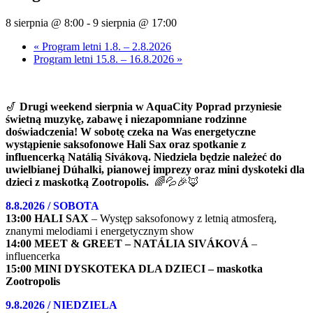
8 sierpnia @ 8:00
-
9 sierpnia @ 17:00
«
Program letni 1.8. – 2.8.2026
Program letni 15.8. – 16.8.2026
»
🎷
Drugi weekend sierpnia w AquaCity Poprad przyniesie
świetną muzykę, zabawę i niezapomniane rodzinne
doświadczenia! W sobotę czeka na Was energetyczne
wystąpienie saksofonowe Hali Sax oraz spotkanie z
influencerką Natálią Sivákovą. Niedziela będzie należeć do
uwielbianej Dúhalki, pianowej imprezy oraz mini dyskoteki dla
dzieci z maskotką Zootropolis.
🌈💦🎉🦊
8.8.2026 / SOBOTA
13:00 HALI SAX
– Występ saksofonowy z letnią atmosferą,
znanymi melodiami i energetycznym show
14:00 MEET & GREET – NATÁLIA SIVÁKOVÁ
–
influencerka
15:00 MINI DYSKOTEKA DLA DZIECI – maskotka
Zootropolis
9.8.2026 / NIEDZIELA