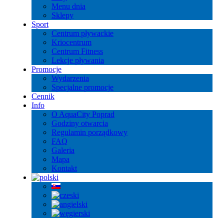
Menu dnia
Sklepy
Sport
Centrum pływackie
Kriocentrum
Centrum Fitness
Lekcje pływania
Promocje
Wydarzenia
Specjalne promocje
Cennik
Info
O AquaCity Poprad
Godziny otwarcia
Regulamin porządkowy
FAQ
Galeria
Mapa
Kontakt