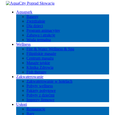
Aquapark
Baseny
Zjeżdżalnie
Dla dzieci
Program animacyjny
Zabawa i atrakcje
Woda termalna
Wellness
Fire & Water Wellness & Spa
Filipińskie masaże
Centrum masażu
Masaże tajskie
Klinika Zdrowia
Fish therapy
Zakwaterowanie
Zakwaterowanie w hotelach
Pobyty wellness
Pakiety pobytowe
Pobyty z dziećmi
Imprezy firmowe
Usługi
Restauracje
Bary