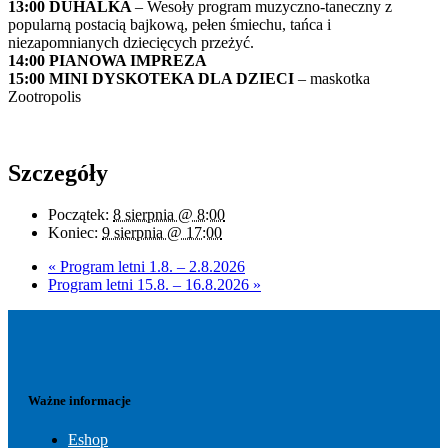
13:00 DÚHALKA
– Wesoły program muzyczno-taneczny z
popularną postacią bajkową, pełen śmiechu, tańca i
niezapomnianych dziecięcych przeżyć.
14:00 PIANOWA IMPREZA
15:00 MINI DYSKOTEKA DLA DZIECI
– maskotka
Zootropolis
Szczegóły
Początek:
8 sierpnia @ 8:00
Koniec:
9 sierpnia @ 17:00
«
Program letni 1.8. – 2.8.2026
Program letni 15.8. – 16.8.2026
»
Ważne informacje
Eshop