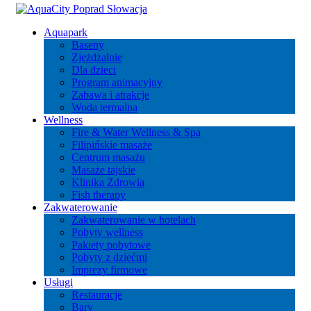
Aquapark
Baseny
Zjeżdżalnie
Dla dzieci
Program animacyjny
Zabawa i atrakcje
Woda termalna
Wellness
Fire & Water Wellness & Spa
Filipińskie masaże
Centrum masażu
Masaże tajskie
Klinika Zdrowia
Fish therapy
Zakwaterowanie
Zakwaterowanie w hotelach
Pobyty wellness
Pakiety pobytowe
Pobyty z dziećmi
Imprezy firmowe
Usługi
Restauracje
Bary