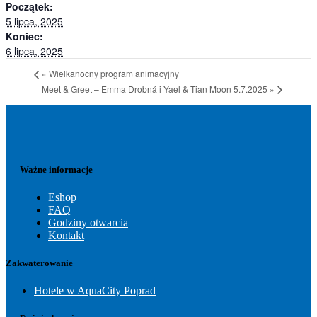
Początek:
5 lipca, 2025
Koniec:
6 lipca, 2025
«
Wielkanocny program animacyjny
Meet & Greet – Emma Drobná i Yael & Tian Moon 5.7.2025
»
Ważne informacje
Eshop
FAQ
Godziny otwarcia
Kontakt
Zakwaterowanie
Hotele w AquaCity Poprad