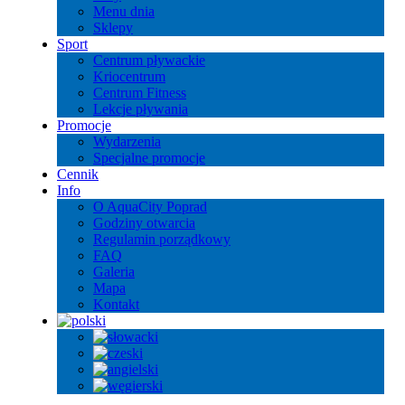
Menu dnia
Sklepy
Sport
Centrum pływackie
Kriocentrum
Centrum Fitness
Lekcje pływania
Promocje
Wydarzenia
Specjalne promocje
Cennik
Info
O AquaCity Poprad
Godziny otwarcia
Regulamin porządkowy
FAQ
Galeria
Mapa
Kontakt