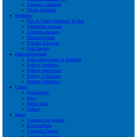
Zabawa i atrakcje
Woda termalna
Wellness
Fire & Water Wellness & Spa
Filipińskie masaże
Centrum masażu
Masaże tajskie
Klinika Zdrowia
Fish therapy
Zakwaterowanie
Zakwaterowanie w hotelach
Pobyty wellness
Pakiety pobytowe
Pobyty z dziećmi
Imprezy firmowe
Usługi
Restauracje
Bary
Menu dnia
Sklepy
Sport
Centrum pływackie
Kriocentrum
Centrum Fitness
Lekcje pływania