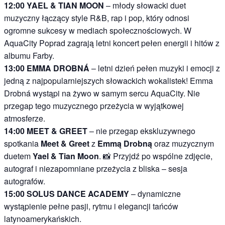
12:00 YAEL & TIAN MOON
– młody słowacki duet
muzyczny łączący style R&B, rap i pop, który odnosi
ogromne sukcesy w mediach społecznościowych. W
AquaCity Poprad zagrają letni koncert pełen energii i hitów z
albumu Farby.
13:00 EMMA DROBNÁ
– letni dzień pełen muzyki i emocji z
jedną z najpopularniejszych słowackich wokalistek! Emma
Drobná wystąpi na żywo w samym sercu AquaCity. Nie
przegap tego muzycznego przeżycia w wyjątkowej
atmosferze.
14:00 MEET & GREET
– nie przegap ekskluzywnego
spotkania
Meet & Greet
z
Emmą Drobną
oraz muzycznym
duetem
Yael & Tian Moon
. 📸 Przyjdź po wspólne zdjęcie,
autograf i niezapomniane przeżycia z bliska – sesja
autografów.
15:00 SOLUS DANCE ACADEMY
– dynamiczne
wystąpienie pełne pasji, rytmu i elegancji tańców
latynoamerykańskich.