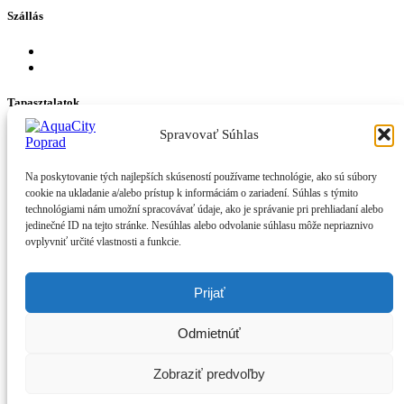
Szállás
Szállodák AquaCity Poprad területén
Szállodák a Vysoke Tatry
Tapasztalatok
Spravovať Súhlas
Medencék
Fire Water Wellness Spa
Gyerekeknek
Na poskytovanie tých najlepších skúseností používame technológie, ako sú súbory
Szórakozás és látnivalók
cookie na ukladanie a/alebo prístup k informáciám o zariadení. Súhlas s týmito
Tobogánok és csúszdák
technológiami nám umožní spracovávať údaje, ako je správanie pri prehliadaní alebo
Obsadenosť dráh
jedinečné ID na tejto stránke. Nesúhlas alebo odvolanie súhlasu môže nepriaznivo
ovplyvniť určité vlastnosti a funkcie.
A többi
GDPR
Prijať
Számlázási adatok
Odmietnúť
Facebook-f
Youtube
Instagram
Tiktok
© 2026 AQUACITY POPRAD
|
CREANET
Zobraziť predvoľby
© 2026 AQUACITY POPRAD
|
CREANET