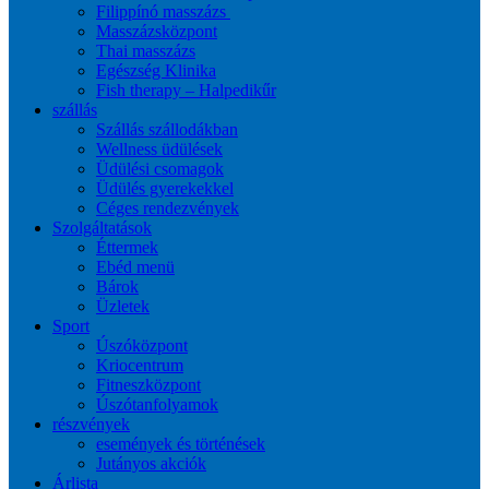
Filippínó masszázs
Masszázsközpont
Thai masszázs
Egészség Klinika
Fish therapy – Halpedikűr
szállás
Szállás szállodákban
Wellness üdülések
Üdülési csomagok
Üdülés gyerekekkel
Céges rendezvények
Szolgáltatások
Éttermek
Ebéd menü
Bárok
Üzletek
Sport
Úszóközpont
Kriocentrum
Fitneszközpont
Úszótanfolyamok
részvények
események és történések
Jutányos akciók
Árlista