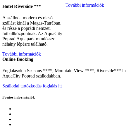
További információk
Hotel Riverside ***
A szálloda modern és olcsó
szállást kínál a Magas-Tátrában,
és része a poprádi nemzeti
futballközpontnak. Az AquaCity
Poprad Aquapark mindössze
néhány lépésre található.
További információk
Online Booking
Foglalások a Seasons ****, Mountain View ****, Riverside*** in
AquaCity Poprad szállodákban.
Szállodai tartózkodás foglalás itt
Fontos információk
Eshop
FAQ
Nyitvatartás és hirdetmények
Kapcsolat