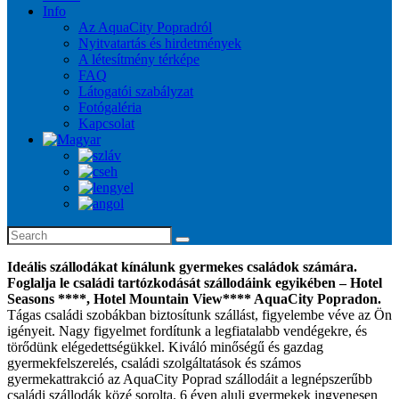
Info
Az AquaCity Popradról
Nyitvatartás és hirdetmények
A létesítmény térképe
FAQ
Látogatói szabályzat
Fotógaléria
Kapcsolat
Ideális szállodákat kínálunk gyermekes családok számára.
Foglalja le családi tartózkodását szállodáink egyikében – Hotel
Seasons ****, Hotel Mountain View**** AquaCity Popradon.
Tágas családi szobákban biztosítunk szállást, figyelembe véve az Ön
igényeit. Nagy figyelmet fordítunk a legfiatalabb vendégekre, és
törődünk elégedettségükkel. Kiváló minőségű és gazdag
gyermekfelszerelés, családi szolgáltatások és számos
gyermekattrakció az AquaCity Poprad szállodáit a legnépszerűbb
családi szállodák közé sorolta. 6 éven aluli gyermekek ingyenesen