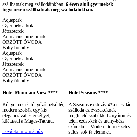
szállhatnak meg szállodáinkban.
6 éven aluli gyermekek
ingyenesen szállhatnak meg szállodáinkban.
Aquapark
Gyermeksarkok
Játszóterek
Animációs programok
ŐRZÖTT ÓVODA
Baby friendly
Aquapark
Gyermeksarkok
Játszóterek
Animációs programok
ŐRZÖTT ÓVODA
Baby friendly
Hotel Mountain View ****
Hotel Seasons ****
Kényelmes és fényűző belső tér,
A Seasons exkluzív 4*-os családi
modern szobák egy kis
szálloda az évszakoknak
eleganciával és erkéllyel,
megfelelő szobákkal - nyáron és
kilátással a Magas-Tátrára.
télen ezüst-kék és arany-bézs
színekben. Modern, természetes
További információk
stílus, sok fa elemmel.