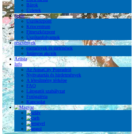
Bárok
Üzletek
Sport
Úszóközpont
Kriocentrum
Fitneszközpont
Úszótanfolyamok
részvények
események és történések
Jutányos akciók
Árlista
Info
Az AquaCity Popradról
Nyitvatartás és hirdetmények
A létesítmény térképe
FAQ
Látogatói szabályzat
Fotógaléria
Kapcsolat