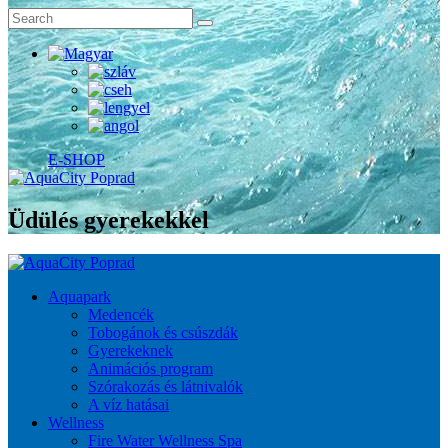
E-SHOP
Üdülés gyerekekkel
Aquapark
Medencék
Tobogánok és csúszdák
Gyerekeknek
Animációs program
Szórakozás és látnivalók
A víz hatásai
Wellness
Fire Water Wellness Spa