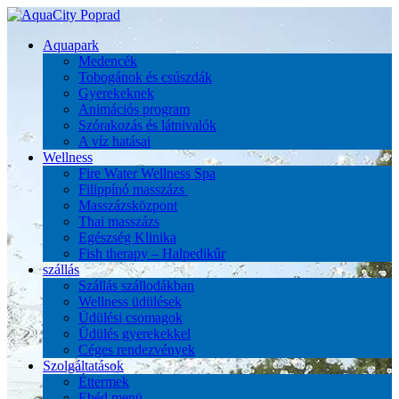
Aquapark
Medencék
Tobogánok és csúszdák
Gyerekeknek
Animációs program
Szórakozás és látnivalók
A víz hatásai
Wellness
Fire Water Wellness Spa
Filippínó masszázs
Masszázsközpont
Thai masszázs
Egészség Klinika
Fish therapy – Halpedikűr
szállás
Szállás szállodákban
Wellness üdülések
Üdülési csomagok
Üdülés gyerekekkel
Céges rendezvények
Szolgáltatások
Éttermek
Ebéd menü