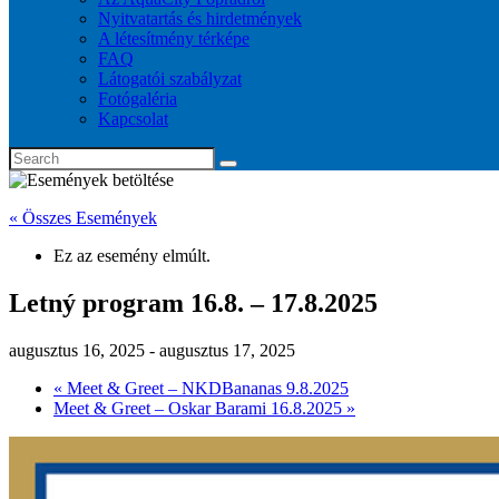
Nyitvatartás és hirdetmények
A létesítmény térképe
FAQ
Látogatói szabályzat
Fotógaléria
Kapcsolat
« Összes Események
Ez az esemény elmúlt.
Letný program 16.8. – 17.8.2025
augusztus 16, 2025
-
augusztus 17, 2025
«
Meet & Greet – NKDBananas 9.8.2025
Meet & Greet – Oskar Barami 16.8.2025
»