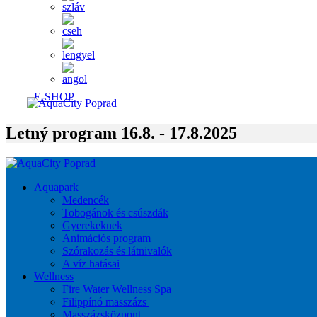
E-SHOP
Letný program 16.8. - 17.8.2025
Aquapark
Medencék
Tobogánok és csúszdák
Gyerekeknek
Animációs program
Szórakozás és látnivalók
A víz hatásai
Wellness
Fire Water Wellness Spa
Filippínó masszázs
Masszázsközpont