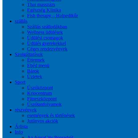
Thai masszázs
Egészség Klinika
Fish therapy – Halpedikűr
szállás
Szállás szállodákban
Wellness üdülések
Üdülési csomagok
Üdülés gyerekekkel
Céges rendezvények
Szolgáltatások
Éttermek
Ebéd menü
Bárok
Üzletek
Sport
Úszóközpont
Kriocentrum
Fitneszközpont
Úszótanfolyamok
részvények
események és történések
Jutányos akciók
Árlista
Info
Az AquaCity Popradról