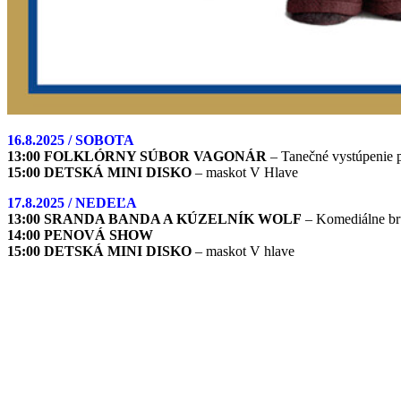
16.8.2025 / SOBOTA
13:00 FOLKLÓRNY SÚBOR VAGONÁR
– Tanečné vystúpenie p
15:00 DETSKÁ MINI DISKO
– maskot V Hlave
17.8.2025 / NEDEĽA
13:00 SRANDA BANDA A KÚZELNÍK WOLF
– Komediálne bru
14:00 PENOVÁ SHOW
15:00 DETSKÁ MINI DISKO
– maskot V hlave
VÍKENDOVÁ TÉMA – Farebný svet emócií
Tento víkend v AquaCity Poprad objavíme kúzlo farieb a pocitov! Deti
Čakajú vás veselí maskoti, farbené bubliny, tanečné vystúpenia aj s
Részletek