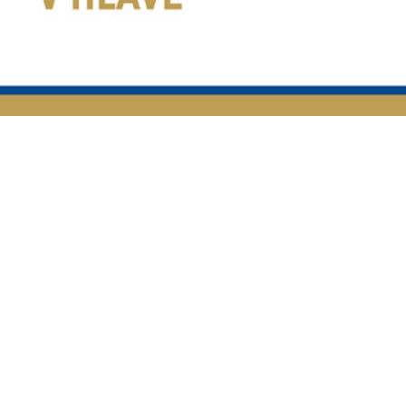
ini disco, ktoré im pomôžu spoznať svet emócií zábavnou formou.