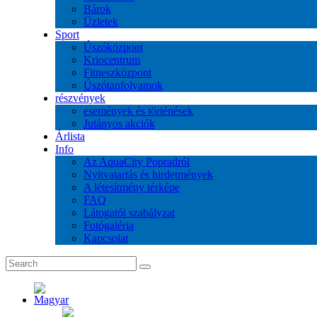
Bárok
Üzletek
Sport
Úszóközpont
Kriocentrum
Fitneszközpont
Úszótanfolyamok
részvények
események és történések
Jutányos akciók
Árlista
Info
Az AquaCity Popradról
Nyitvatartás és hirdetmények
A létesítmény térképe
FAQ
Látogatói szabályzat
Fotógaléria
Kapcsolat