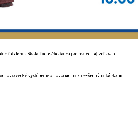
lné folklóru a škola ľudového tanca pre malých aj veľkých.
chovravecké vystúpenie s hovoriacimi a nevšednými bábkami.
 sa môžu tešiť na hravé aktivity, kreatívne dielne, tematické hry a m
úťaže, kde bude každý úsmev tou najkrajšou výhrou!