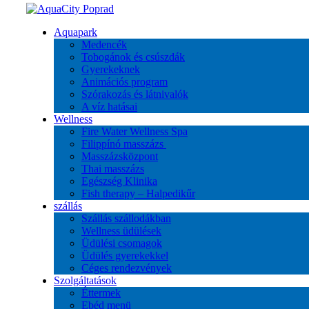
Aquapark
Medencék
Tobogánok és csúszdák
Gyerekeknek
Animációs program
Szórakozás és látnivalók
A víz hatásai
Wellness
Fire Water Wellness Spa
Filippínó masszázs
Masszázsközpont
Thai masszázs
Egészség Klinika
Fish therapy – Halpedikűr
szállás
Szállás szállodákban
Wellness üdülések
Üdülési csomagok
Üdülés gyerekekkel
Céges rendezvények
Szolgáltatások
Éttermek
Ebéd menü